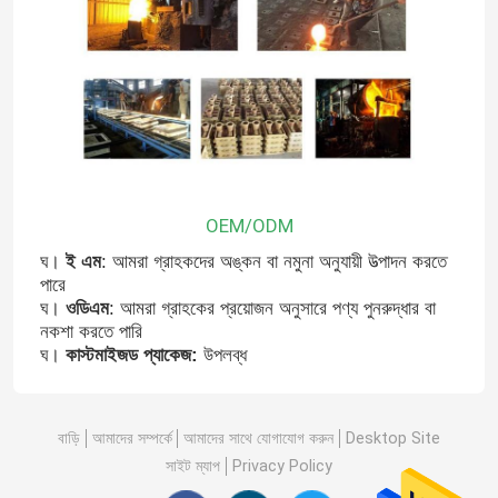
OEM/ODM
ঘ।
ই এম
: আমরা গ্রাহকদের অঙ্কন বা নমুনা অনুযায়ী উত্পাদন করতে
পারে
ঘ।
ওডিএম
: আমরা গ্রাহকের প্রয়োজন অনুসারে পণ্য পুনরুদ্ধার বা
নকশা করতে পারি
বাড়ি
ঘ।
কাস্টমাইজড প্যাকেজ:
উপলব্ধ
পণ্য
বাড়ি
আমাদের সম্পর্কে
আমাদের সাথে যোগাযোগ করুন
Desktop Site
সাইট ম্যাপ
Privacy Policy
আমাদের সম্পর্কে