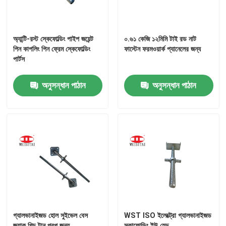
অ্যান্টি-রস্ট স্কেফোল্ডিং পাইপ জয়েন্ট
০.৬১ কেজি ১২মিমি টাই রড নাট
পিন কাপলিং পিন ফ্রেম স্কেফোল্ডিং
ফাস্টেন ফরমওয়ার্ক প্যানেলের জন্য
পার্টস
অনুসন্ধান পাঠান
অনুসন্ধান পাঠান
গ্যালভানাইজড হোল সুইভেল বেস
WST ISO ইলেক্ট্রো গ্যালভানাইজড
জ্যাক পিচ টান প্রপ জন্য
স্কাফোল্ডিং ইউ হেড