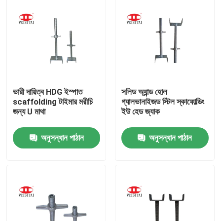
ভারী দায়িত্ব HDG ইস্পাত
সলিড অ্যান্ড হোল
scaffolding টাইমার মরীচি
গ্যালভানাইজড স্টিল স্কাফোল্ডিং
জন্য U মাথা
ইউ হেড জ্যাক
অনুসন্ধান পাঠান
অনুসন্ধান পাঠান
বাড়ি
পণ্য
আমাদের সম্পর্কে