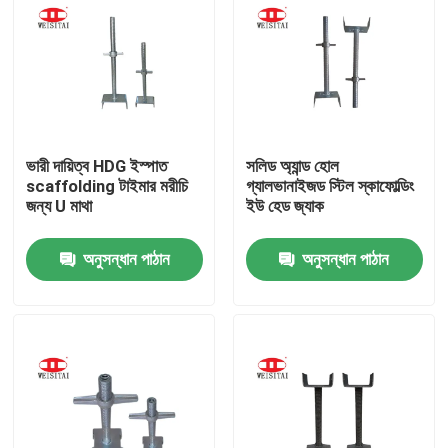
ভারী দায়িত্ব HDG ইস্পাত
সলিড অ্যান্ড হোল
scaffolding টাইমার মরীচি
গ্যালভানাইজড স্টিল স্কাফোল্ডিং
জন্য U মাথা
ইউ হেড জ্যাক
অনুসন্ধান পাঠান
অনুসন্ধান পাঠান
বাড়ি
পণ্য
আমাদের সম্পর্কে