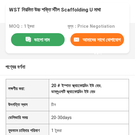
WST নিয়মিত উচ্চ শক্তি স্টীল Scaffolding U মাথা
MOQ：1 টুকরা
মূল্য：Price Negotiation
ভালো দাম
আমাদের সাথে যোগাযোগ
করুন
পণ্যের বর্ণনা
20 # ইস্পাত স্ক্যাফোোল্ডিং ইউ হেড
,
লক্ষণীয় করা:
ডাব্লুএসটি স্ক্যাফোোল্ডিং ইউ হেড
উৎপত্তি স্থল
চীন
ডেলিভারি সময়
20-30days
ন্যূনতম চাহিদার পরিমাণ
1 টুকরা