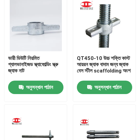
ভারী ডিউটি ​​নিয়মিত
QT450-10 উচ্চ শক্তি কাস্ট
গ্যালভানাইজড স্ক্যাফোল্ডিং স্ক্রু
আয়রন জ্যাক বাদাম জন্য জ্যাক
জ্যাক নাট
বেস স্টীল scaffolding অংশ
অনুসন্ধান পাঠান
অনুসন্ধান পাঠান
বাড়ি
পণ্য
আমাদের সম্পর্কে