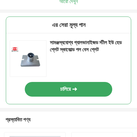
আরো দেখুন
এর সেরা মূল্য পান
সামঞ্জস্যযোগ্য গ্যালভানাইজড স্টীল ইউ হেড
প্লেট স্কাফোল্ড পল বেস প্লেট
চালিয়ে
প্রস্তাবিত পণ্য