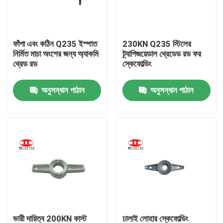
কারখানা ভ্রমণ
ফাঁপা এবং কঠিন Q235 ইস্পাত
230KN Q235 স্টিলের
নির্মিত মাচা অংশের জন্য অ্যাকমি
ট্র্যাপিজয়েডাল থ্রেডেড রড ফর
মান নিয়ন্ত্রণ
থ্রেড রড
স্কেফোল্ডিং
অনুসন্ধান পাঠান
অনুসন্ধান পাঠান
যোগাযোগ করুন
খবর
মামলা
ইস্পাত ভারা পার্টস
ফ্রেম ভারা পার্টস
ভারী দায়িত্ব 200KN কাস্ট
ঢালাই লোহার স্কেফোল্ডিং