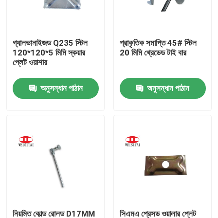
কারখানা ভ্রমণ
গ্যালভানাইজড Q235 স্টিল
প্রাকৃতিক সমাপ্তি 45# স্টিল
120*120*5 মিমি স্কয়ার
20 মিমি থ্রেডেড টাই বার
মান নিয়ন্ত্রণ
প্লেট ওয়াশার
অনুসন্ধান পাঠান
অনুসন্ধান পাঠান
যোগাযোগ করুন
খবর
মামলা
ইস্পাত ভারা পার্টস
ফ্রেম ভারা পার্টস
নিয়মিত কোল্ড রোলড D17MM
সিএমএ প্রেসড ওয়ালার প্লেট