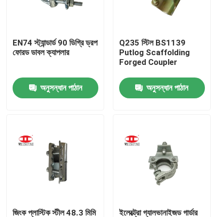
কারখানা ভ্রমণ
EN74 স্ট্যান্ডার্ড 90 ডিগ্রি ড্রপ
Q235 স্টিল BS1139
ফোরড ডাবল ক্যাপলার
Putlog Scaffolding
মান নিয়ন্ত্রণ
Forged Coupler
অনুসন্ধান পাঠান
অনুসন্ধান পাঠান
যোগাযোগ করুন
খবর
মামলা
ইস্পাত ভারা পার্টস
ফ্রেম ভারা পার্টস
জিংক প্লাস্টিক স্টীল 48.3 মিমি
ইলেক্ট্রো গ্যালভানাইজড গার্ডার