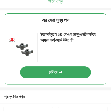
আরো দেখুন
এর সেরা মূল্য পান
উচ্চ শক্তি 150 কেএন ডাব্লুএসটি কাস্টিং
আয়রন ফর্মওয়ার্ক উইং নট
চালিয়ে
প্রস্তাবিত পণ্য