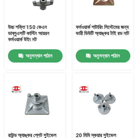
কারখানা ভ্রমণ
উচ্চ শক্তি 150 কেএন
ফর্মওয়ার্ক শাটারিং সিস্টেমের জন্য
ডাব্লুএসটি কাস্টিং আয়রন
ভারী ডিউটি অ্যাঙ্কর টাই রড নাট
মান নিয়ন্ত্রণ
ফর্মওয়ার্ক উইং নট
অনুসন্ধান পাঠান
অনুসন্ধান পাঠান
যোগাযোগ করুন
খবর
মামলা
ইস্পাত ভারা পার্টস
ফ্রেম ভারা পার্টস
রাউন্ড অ্যাঙ্কর প্লেট সুইভেল
20 মিমি স্কয়ার সুইভেল