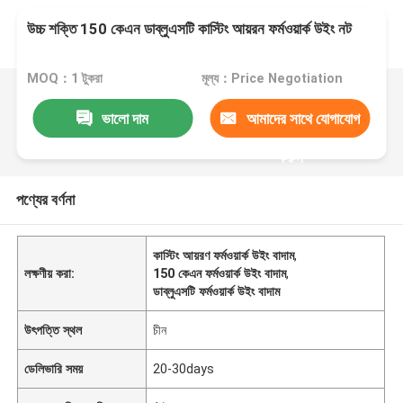
উচ্চ শক্তি 150 কেএন ডাব্লুএসটি কাস্টিং আয়রন ফর্মওয়ার্ক উইং নট
MOQ：1 টুকরা
মূল্য：Price Negotiation
ভালো দাম
আমাদের সাথে যোগাযোগ
করুন
পণ্যের বর্ণনা
কাস্টিং আয়রণ ফর্মওয়ার্ক উইং বাদাম
,
লক্ষণীয় করা:
150 কেএন ফর্মওয়ার্ক উইং বাদাম
,
ডাব্লুএসটি ফর্মওয়ার্ক উইং বাদাম
উৎপত্তি স্থল
চীন
ডেলিভারি সময়
20-30days