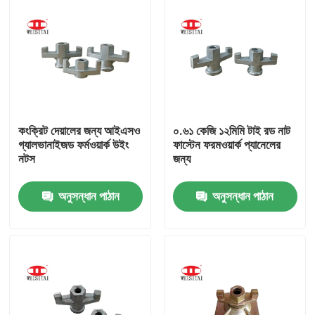
কংক্রিট দেয়ালের জন্য আইএসও
০.৬১ কেজি ১২মিমি টাই রড নাট
গ্যালভানাইজড ফর্মওয়ার্ক উইং
ফাস্টেন ফরমওয়ার্ক প্যানেলের
নটস
জন্য
অনুসন্ধান পাঠান
অনুসন্ধান পাঠান
বাড়ি
পণ্য
আমাদের সম্পর্কে