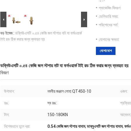
প্যাকেজিং বিবরণ:
ডেলিভারি সময়:
পরিশোধের শর্ত:
বড় ইমেজ :
ডব্লিউএসটি ০.৫৪ কেজি জল স্টপার নাট যা ফর্মওয়ার্ক
টাই রড ঠিক করার জন্য ব্যবহৃত হয়
যোগানের ক্ষমতা:
যোগাযোগ
ডব্লিউএসটি ০.৫৪ কেজি জল স্টপার নাট যা ফর্মওয়ার্ক টাই রড ঠিক করার জন্য ব্যবহৃত হয়
বিবরণ
উপাদান:
নমনীয় জঞ্জাল লোহা QT450-10
ওজন:
রঙ:
স্ব রঙ:
প্রক্রিয়
টান:
150-180KN
আবেদন:
বিশেষভাবে তুলে ধরা:
0.54 কেজি জল স্টপার বাদাম
,
ডাব্লুএসটি জল স্টপার বাদাম
,
ফর্মও