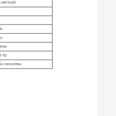
েজি ইত্যাদি
জি
রে
মাইজড
50-10
রঙিন গ্যালভানাইজড