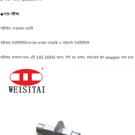
◆
পণ্য পরীক্ষা
পরীক্ষিত পণ্যঃ
জল বন্ধনী
পরীক্ষার ইনস্টিটিউটঃপণ্যের গুণমান তদারকি ও পরিদর্শন ইনস্টিটিউট
পরীক্ষার ফলাফল:
যখন এটি 145.16KN আসে, টাই রড ভাঙ্গন, ফর্মওয়ার্ক জল stopper ভাল রাখা