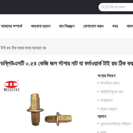
আমাদের সম্পর্কে
কারখানা ভ্রমণ
মান নিয়ন্ত্রণ
যোগাযোগ করুন
খবর
মামল
ক টাই রড ঠিক করার জন্য ব্যবহৃত হয়
ডব্লিউএসটি ০.৫৪ কেজি জল স্টপার নাট যা ফর্মওয়ার্ক টাই রড ঠিক কর
পণ্যের বিবরণ:
উৎপত্তি স্থল:
পরিচিতিমুলক নাম:
সাক্ষ্যদান:
মডেল নম্বার:
প্রদান:
ন্যূনতম চাহিদার পরিমাণ:
মূল্য: