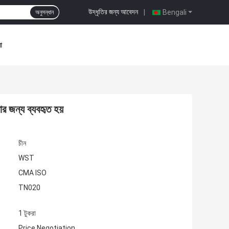
উদ্ধৃতির জন্য আবেদন
|
Bengali
অনুসন্ধান
া
ার জন্য ব্যবহৃত হয়
চীন
WST
CMA ISO
TN020
1 টুকরা
Price Negotiation