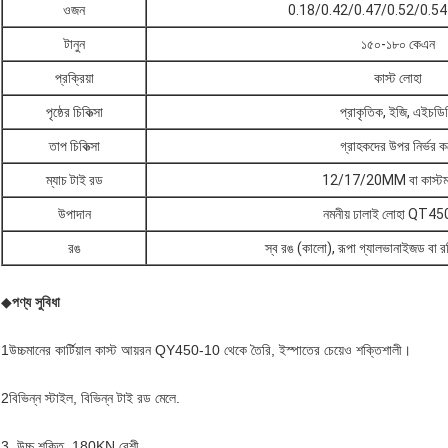
ওজন
0.18/0.42/0.47/0.52/0.54 ক
টানুন
১৫০-১৮০ কেএন
প্রক্রিয়া
কাস্ট লোহা
পৃষ্ঠের চিকিত্সা
প্রাকৃতিক, ইজি, এইচডি
তাপ চিকিত্সা
গ্রাহকদের উপর নির্ভর ক
ম্যাচ টাই রড
12/17/20MM বা কাস্ট
উপাদান
নমনীয় ঢালাই লোহা QT4
রঙ
স্ব রঙ (কালো), রূপা গ্যালভানাইজড বা 
◆
পণ্য সুবিধা
1উচ্চমানের কার্টিয়াল কাস্ট আয়রন QY450-10 থেকে তৈরি, ইস্পাতের চেয়েও শক্তিশালী।
2বিভিন্ন স্টাইল, বিভিন্ন টাই রড মেলে.
3. উচ্চ শক্তি, 180KN বেশী.