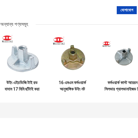
অন্যান্য পণ্যসমূহ
উইং এইচডিজি টাই রড
16 এমএম ফর্মওয়ার্ক
ফর্মওয়ার্ক কাস্ট আয়রন
বাদাম 17 মিমি ছাঁটাই করা
আনুষাঙ্গিক উইং নট
সিলভার গ্যালভানাইজড 
স্কেল ফর্মওয়ার্ক উপাদান
স্কেফোল্ডিং
22 টাই রড বাদাম