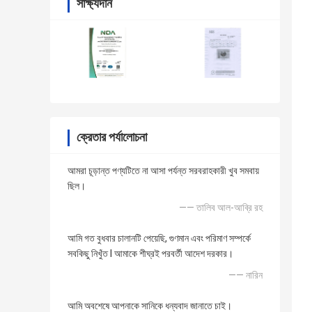
সাক্ষ্যদান
ক্রেতার পর্যালোচনা
আমরা চূড়ান্ত পণ্যটিতে না আসা পর্যন্ত সরবরাহকারী খুব সমবায়
ছিল।
—— তালিব আল-আব্রি রহ
আমি গত বুধবার চালানটি পেয়েছি, গুণমান এবং পরিমাণ সম্পর্কে
সবকিছু নিখুঁত I আমাকে শীঘ্রই পরবর্তী আদেশ দরকার।
—— নারিন
আমি অবশেষে আপনাকে সানিকে ধন্যবাদ জানাতে চাই।