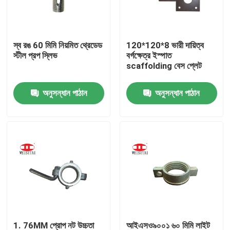
কারখানা ভ্রমণ
স্ব রঙ 60 মিমি নিয়মিত থ্রেডেড
120*120*8 ভারী দায়িত্ব
স্টীল প্রপ স্লিভ
বর্গক্ষেত্র ইস্পাত
মান নিয়ন্ত্রণ
scaffolding বেস প্লেট
অনুসন্ধান পাঠান
অনুসন্ধান পাঠান
যোগাযোগ করুন
খবর
মামলা
ইস্পাত ভারা পার্টস
ফ্রেম ভারা পার্টস
1. 76MM প্রোপ নট উচ্চতা
আইএসও৯০০১ ৬০ মিমি লাইট