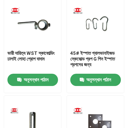
ভারী দায়িত্ব WST স্কাফোল্ডিং
45# ইস্পাত গ্যালভানাইজড
ঢালাই লোহা প্রোপ বাদাম
স্কেফোল্ড প্রপ G পিন ইস্পাত
প্রপসের জন্য
অনুসন্ধান পাঠান
অনুসন্ধান পাঠান
বাড়ি
পণ্য
আমাদের সম্পর্কে