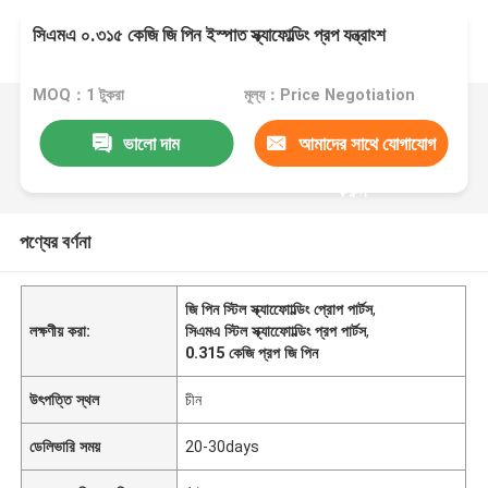
সিএমএ ০.৩১৫ কেজি জি পিন ইস্পাত স্ক্যাফোল্ডিং প্রপ যন্ত্রাংশ
MOQ：1 টুকরা
মূল্য：Price Negotiation
ভালো দাম
আমাদের সাথে যোগাযোগ
করুন
পণ্যের বর্ণনা
জি পিন স্টিল স্ক্যাফোোল্ডিং প্রোপ পার্টস
,
লক্ষণীয় করা:
সিএমএ স্টিল স্ক্যাফোোল্ডিং প্রপ পার্টস
,
0.315 কেজি প্রপ জি পিন
উৎপত্তি স্থল
চীন
ডেলিভারি সময়
20-30days