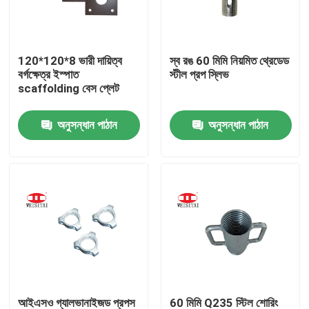
কারখানা ভ্রমণ
120*120*8 ভারী দায়িত্ব
স্ব রঙ 60 মিমি নিয়মিত থ্রেডেড
বর্গক্ষেত্র ইস্পাত
স্টীল প্রপ স্লিভ
মান নিয়ন্ত্রণ
scaffolding বেস প্লেট
অনুসন্ধান পাঠান
অনুসন্ধান পাঠান
যোগাযোগ করুন
খবর
মামলা
ইস্পাত ভারা পার্টস
ফ্রেম ভারা পার্টস
আইএসও গ্যালভানাইজড প্রপস
60 মিমি Q235 স্টিল শোরিং