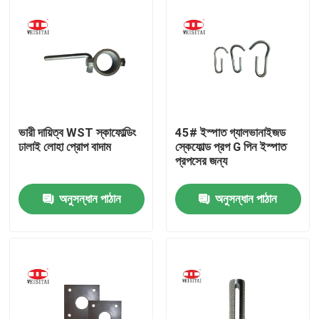
ভারী দায়িত্ব WST স্কাফোল্ডিং
45# ইস্পাত গ্যালভানাইজড
ঢালাই লোহা প্রোপ বাদাম
স্কেফোল্ড প্রপ G পিন ইস্পাত
প্রপসের জন্য
অনুসন্ধান পাঠান
অনুসন্ধান পাঠান
বাড়ি
পণ্য
আমাদের সম্পর্কে