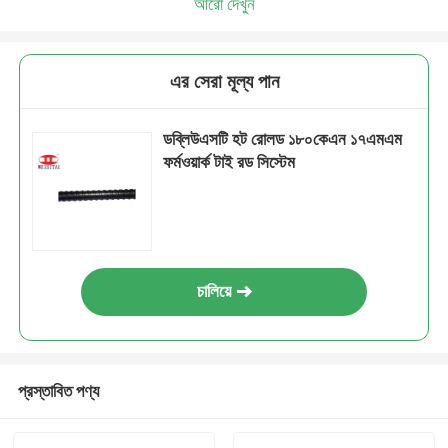
আরো দেখুন
এর সেরা মূল্য পান
ডব্লিউএসটি হট রোলড ১৮০কেএন ১৭এমএম
ফর্মওয়ার্ক টাই রড সিস্টেম
চালিয়ে
প্রস্তাবিত পণ্য