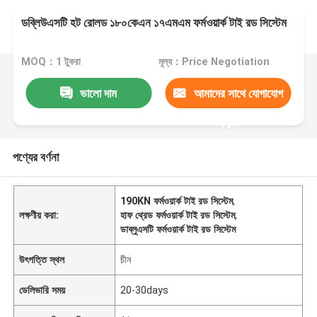
ডব্লিউএসটি হট রোলড ১৮০কেএন ১৭এমএম ফর্মওয়ার্ক টাই রড সিস্টেম
MOQ：1 টুকরা
মূল্য：Price Negotiation
ভালো দাম
আমাদের সাথে যোগাযোগ
করুন
পণ্যের বর্ণনা
190KN ফর্মওয়ার্ক টাই রড সিস্টেম
,
লক্ষণীয় করা:
হাফ থ্রেড ফর্মওয়ার্ক টাই রড সিস্টেম
,
ডাব্লুএসটি ফর্মওয়ার্ক টাই রড সিস্টেম
উৎপত্তি স্থল
চীন
ডেলিভারি সময়
20-30days