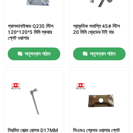
কারখানা ভ্রমণ
গ্যালভানাইজড Q235 স্টিল
প্রাকৃতিক সমাপ্তি 45# স্টিল
120*120*5 মিমি স্কয়ার
20 মিমি থ্রেডেড টাই বার
মান নিয়ন্ত্রণ
প্লেট ওয়াশার
অনুসন্ধান পাঠান
অনুসন্ধান পাঠান
যোগাযোগ করুন
খবর
মামলা
ইস্পাত ভারা পার্টস
ফ্রেম ভারা পার্টস
নিয়মিত কোল্ড রোলড D17MM
সিএমএ প্রেসড ওয়ালার প্লেট