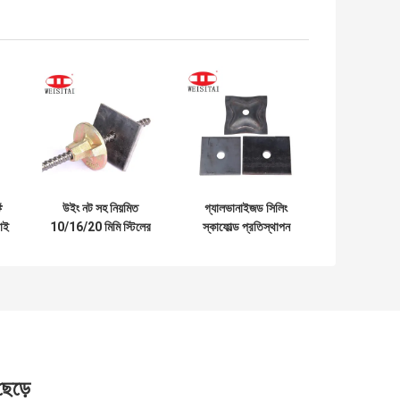
#
উইং নট সহ নিয়মিত
গ্যালভানাইজড সিলিং
াই
10/16/20 মিমি স্টিলের
স্কাফোল্ড প্রতিস্থাপন
ফর্মওয়ার্ক টাই রড
যন্ত্রাংশ মোডওয়ার্ক টাই রড
ওয়াশার প্লেট
 ছেড়ে