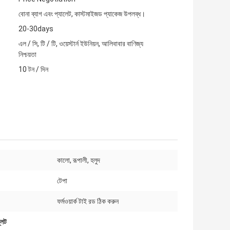
বোনা ব্যাগ এবং প্যালেট, কাস্টমাইজড প্যাকেজ উপলব্ধ।
20-30days
এল / সি, টি / টি, ওয়েস্টার্ন ইউনিয়ন, আলিবাবার বাণিজ্য
নিশ্চয়তা
10 টন / দিন
কালো, রূপালী, হলুদ
টেপা
ফর্মওয়ার্ক টাই রড ঠিক করুন
লেট