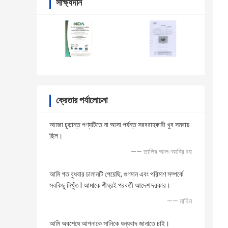
সাক্ষ্যদান
ক্রেতার পর্যালোচনা
আমরা চূড়ান্ত পণ্যটিতে না আসা পর্যন্ত সরবরাহকারী খুব সমবায়
ছিল।
—— তালিব আল-আব্রি রহ
আমি গত বুধবার চালানটি পেয়েছি, গুণমান এবং পরিমাণ সম্পর্কে
সবকিছু নিখুঁত I আমাকে শীঘ্রই পরবর্তী আদেশ দরকার।
—— নারিন
আমি অবশেষে আপনাকে সানিকে ধন্যবাদ জানাতে চাই।