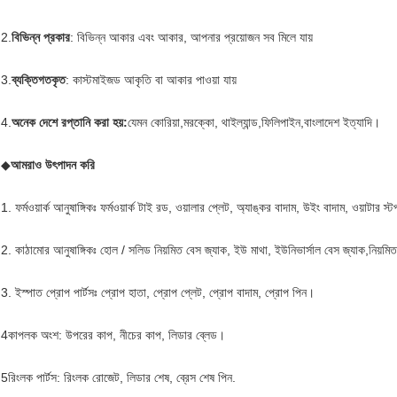
2.
বিভিন্ন প্রকার
: বিভিন্ন আকার এবং আকার, আপনার প্রয়োজন সব মিলে যায়
3.
ব্যক্তিগতকৃত
: কাস্টমাইজড আকৃতি বা আকার পাওয়া যায়
4.
অনেক দেশে রপ্তানি করা হয়:
যেমন কোরিয়া,মরক্কো, থাইল্যান্ড,ফিলিপাইন,বাংলাদেশ ইত্যাদি।
◆
আমরাও উৎপাদন করি
1. ফর্মওয়ার্ক আনুষাঙ্গিকঃ ফর্মওয়ার্ক টাই রড, ওয়ালার প্লেট, অ্যাঙ্কর বাদাম, উইং বাদাম, ওয়াটার স্টপ, হে
2. কাঠামোর আনুষাঙ্গিকঃ হোল / সলিড নিয়মিত বেস জ্যাক, ইউ মাথা, ইউনিভার্সাল বেস জ্যাক,নিয়মি
3. ইস্পাত প্রোপ পার্টসঃ প্রোপ হাতা, প্রোপ প্লেট, প্রোপ বাদাম, প্রোপ পিন।
4কাপলক অংশ: উপরের কাপ, নীচের কাপ, লিডার ব্লেড।
5রিংলক পার্টস: রিংলক রোজেট, লিডার শেষ, ব্রেস শেষ পিন.