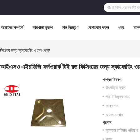
আমাদের সম্পর্কে
কারখানা ভ্রমণ
মান নিয়ন্ত্রণ
যোগাযোগ করুন
খবর
মামল
িংয়ের জন্য স্কাফোল্ডিং ওয়াল প্লেট
আইএসও এইচডিজি ফর্মওয়ার্ক টাই রড ফিক্সিংয়ের জন্য স্কাফোল্ডিং ওয
পণ্যের বিবরণ:
উৎপত্তি স্থল:
পরিচিতিমুলক নাম:
সাক্ষ্যদান:
মডেল নম্বার:
প্রদান:
ন্যূনতম চাহিদার পরিমাণ:
মূল্য: