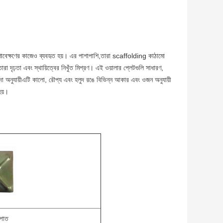
রক্ষণাবেক্ষণের কাজেও ব্যবহৃত হয়। এর পাশাপাশি,তারা scaffolding কাঠামো
া দৃঢ়তা এবং স্থায়িত্বের নিখুঁত মিশ্রণ। এই ওয়ালার প্লেটগুলি সাধারণ,
হিদা অনুযায়ীএটি কালো, রৌপ্য এবং হলুদ রঙে বিভিন্ন আকার এবং ওজন অনুযায়ী
হয়।
পাত