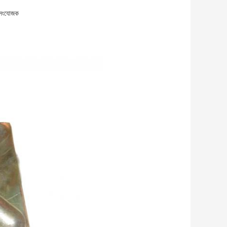
া সংযোজক