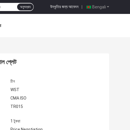
উদ্ধৃতির জন্য আবেদন
|
Bengali
অনুসন্ধান
া
়াল প্লেট
চীন
WST
CMA ISO
TR015
1 টুকরা
Price Negotiation