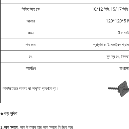
মিলিত টাই রড
10/12 মিমি, 15/17 মিমি,
আকার
120*120*5 মিম
ওজন
0.৫ কেজ
শেষ করো
প্রাকৃতিক, ইলেকট্রিক গ্য
রঙ
মূল স্ব রঙ, সিলভা
কারুশিল্প
চাপানো
কাস্টমাইজড আকার বা আকৃতি গ্রহণযোগ্য।
◆
পণ্য সুবিধা
1.
ভাল ক্ষমতা
: ভাল উপাদান তার ভাল ক্ষমতা নির্ধারণ করে