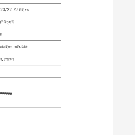
 20/22 মিমি টাই রড
ি ইত্যাদি
ি
ালভানাইজড, এইচডিজি
র, গোল্ডেন