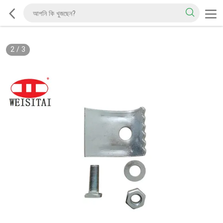
2
/
3