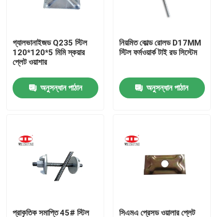
কারখানা ভ্রমণ
গ্যালভানাইজড Q235 স্টিল
নিয়মিত কোল্ড রোলড D17MM
120*120*5 মিমি স্কয়ার
স্টিল ফর্মওয়ার্ক টাই রড সিস্টেম
মান নিয়ন্ত্রণ
প্লেট ওয়াশার
অনুসন্ধান পাঠান
অনুসন্ধান পাঠান
যোগাযোগ করুন
খবর
মামলা
ইস্পাত ভারা পার্টস
ফ্রেম ভারা পার্টস
প্রাকৃতিক সমাপ্তি 45# স্টিল
সিএমএ প্রেসড ওয়ালার প্লেট