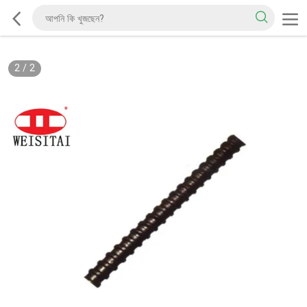
2
/
2