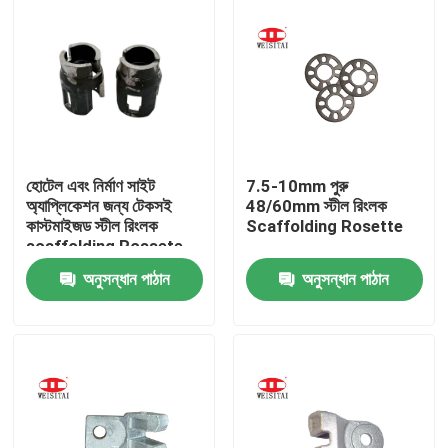
হোটেল এবং নির্মাণ সাইট
7.5-10mm পুরু
অ্যাপ্লিকেশন জন্য টেকসই
48/60mm স্টীল রিংলক
কাস্টমাইজড স্টীল রিংলক
Scaffolding Rosette
scaffolding Rossete
অনুসন্ধান পাঠান
অনুসন্ধান পাঠান
বাড়ি
পণ্য
আমাদের সম্পর্কে