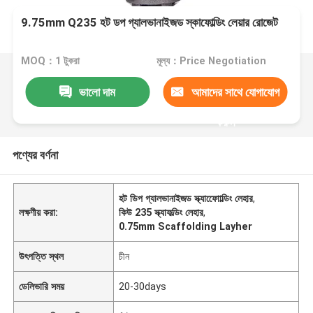
9.75mm Q235 হট ডপ গ্যালভানাইজড স্কাফোল্ডিং লেয়ার রোজেট
MOQ：1 টুকরা
মূল্য：Price Negotiation
ভালো দাম
আমাদের সাথে যোগাযোগ
করুন
পণ্যের বর্ণনা
হট ডিপ গ্যালভানাইজড স্ক্যাফোোল্ডিং লেহার
,
লক্ষণীয় করা:
কিউ 235 স্ক্যাফল্ডিং লেহার
,
0.75mm Scaffolding Layher
উৎপত্তি স্থল
চীন
ডেলিভারি সময়
20-30days