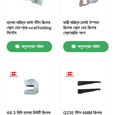
কারখানা ভ্রমণ
হালকা দায়িত্ব কাস্ট স্টীল রিংলক
ভারী দায়িত্ব ঢালাই ইস্পাত
ব্রেস হেড স্তর scaffolding
রিংলক ব্রেস হেড রিংলক
মান নিয়ন্ত্রণ
সিস্টেম
স্কেফোল্ডিং অংশ
অনুসন্ধান পাঠান
অনুসন্ধান পাঠান
যোগাযোগ করুন
খবর
মামলা
ইস্পাত ভারা পার্টস
ফ্রেম ভারা পার্টস
48.3 মিমি হালকা ডিউটি রিংলক
Q235 স্টিল 6MM রিংলক