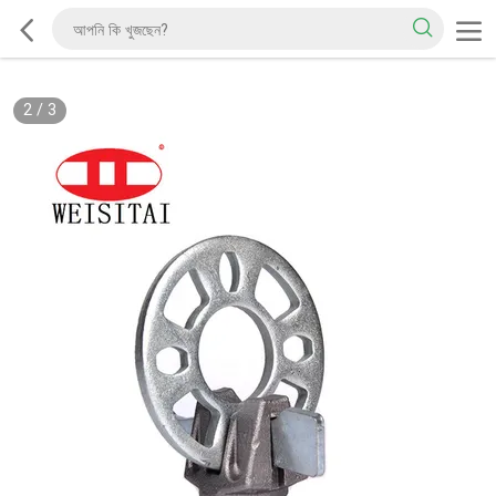
2
/
3