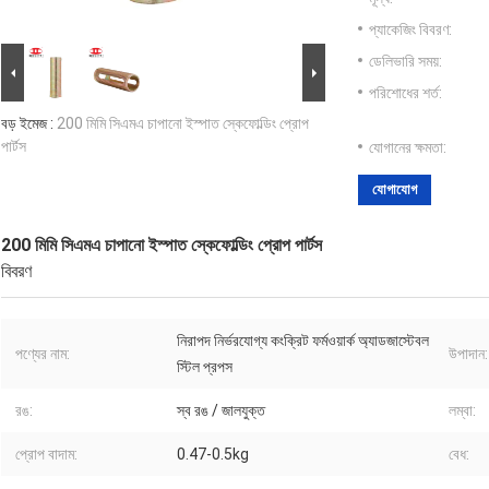
প্যাকেজিং বিবরণ:
ডেলিভারি সময়:
পরিশোধের শর্ত:
বড় ইমেজ :
200 মিমি সিএমএ চাপানো ইস্পাত স্কেফোল্ডিং প্রোপ
পার্টস
যোগানের ক্ষমতা:
যোগাযোগ
200 মিমি সিএমএ চাপানো ইস্পাত স্কেফোল্ডিং প্রোপ পার্টস
বিবরণ
নিরাপদ নির্ভরযোগ্য কংক্রিট ফর্মওয়ার্ক অ্যাডজাস্টেবল
পণ্যের নাম:
উপাদান:
স্টিল প্রপস
রঙ:
স্ব রঙ / জালযুক্ত
লম্বা:
প্রোপ বাদাম:
0.47-0.5kg
বেধ: