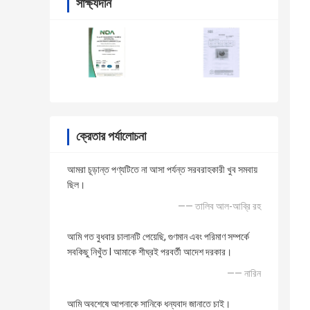
সাক্ষ্যদান
ক্রেতার পর্যালোচনা
আমরা চূড়ান্ত পণ্যটিতে না আসা পর্যন্ত সরবরাহকারী খুব সমবায়
ছিল।
—— তালিব আল-আব্রি রহ
আমি গত বুধবার চালানটি পেয়েছি, গুণমান এবং পরিমাণ সম্পর্কে
সবকিছু নিখুঁত I আমাকে শীঘ্রই পরবর্তী আদেশ দরকার।
—— নারিন
আমি অবশেষে আপনাকে সানিকে ধন্যবাদ জানাতে চাই।