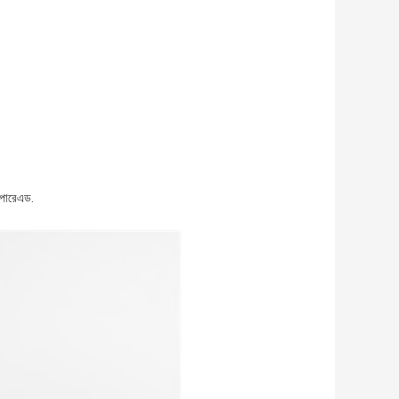
পারে
এড.