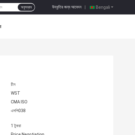
উদ্ধৃতির জন্য আবেদন
|
Bengali
অনুসন্ধান
া
চীন
WST
CMA ISO
এসপি038
1 টুকরা
Price Negotiation