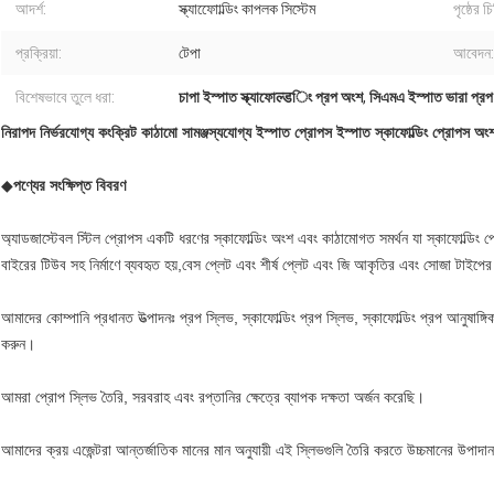
আদর্শ:
স্ক্যাফোোল্ডিং কাপলক সিস্টেম
পৃষ্ঠের চি
প্রক্রিয়া:
টেপা
আবেদন:
বিশেষভাবে তুলে ধরা:
চাপা ইস্পাত স্ক্যাফোल्डিং প্রপ অংশ
,
সিএমএ ইস্পাত ভারা প্র
নিরাপদ নির্ভরযোগ্য কংক্রিট কাঠামো সামঞ্জস্যযোগ্য ইস্পাত প্রোপস ইস্পাত স্কাফোল্ডিং প্রোপস অং
◆
পণ্যের সংক্ষিপ্ত বিবরণ
অ্যাডজাস্টেবল স্টিল প্রোপস একটি ধরণের স্কাফোল্ডিং অংশ এবং কাঠামোগত সমর্থন যা স্কাফোল্ডি
বাইরের টিউব সহ নির্মাণে ব্যবহৃত হয়,বেস প্লেট এবং শীর্ষ প্লেট এবং জি আকৃতির এবং সোজা টাইপের
আমাদের কোম্পানি প্রধানত উত্পাদনঃ প্রপ স্লিভ, স্কাফোল্ডিং প্রপ স্লিভ, স্কাফোল্ডিং প্রপ আনুষাঙ্
করুন।
আমরা প্রোপ স্লিভ তৈরি, সরবরাহ এবং রপ্তানির ক্ষেত্রে ব্যাপক দক্ষতা অর্জন করেছি।
আমাদের ক্রয় এজেন্টরা আন্তর্জাতিক মানের মান অনুযায়ী এই স্লিভগুলি তৈরি করতে উচ্চমানের উপাদ