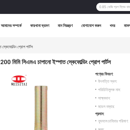
আমাদের সম্পর্কে
কারখানা ভ্রমণ
মান নিয়ন্ত্রণ
যোগাযোগ করুন
খবর
মামল
স্কেফোল্ডিং প্রোপ পার্টস
200 মিমি সিএমএ চাপানো ইস্পাত স্কেফোল্ডিং প্রোপ পার্টস
পণ্যের বিবরণ:
উৎপত্তি স্থল:
পরিচিতিমুলক নাম:
সাক্ষ্যদান:
মডেল নম্বার:
প্রদান:
ন্যূনতম চাহিদার পরিমাণ:
মূল্য: