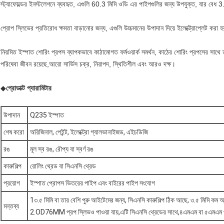
স্ট্যাফোল্ডের ইনস্টলেশনে ব্যবহৃত, এগুলি 60.3 মিমি ওডি এর পাইপগুলির জন্য উপযুক্ত, যার বেধ 
প্রোপ স্লিভের প্রতিরোধ ক্ষমতা বাড়ানোর জন্য, এগুলি উচ্চমানের উপাদান দিয়ে ইলেক্ট্রোপ্লেট করা হ
নিয়মিত ইস্পাত শোরিং প্রপস ব্যাপকভাবে কাঠামোগত ফর্মওয়ার্ক সমর্থন, কাঠের শোরিং প্রপসের সাথে ত
পরিষেবা জীবন রয়েছে,আরো সার্ভিস চক্র, নিরাপদ, স্থিতিশীল এবং আরও দক্ষ।
◆
প্রোডাক্ট প্যারামিটার
উপাদান
Q235 ইস্পাত
শেষ করো
অরিজিনাল, পেইন্ট, ইলেক্ট্রো গ্যালভানাইজড, এইচডিজি
রঙ
মূল স্ব রঙ, রৌপ্য বা স্বর্ণ রঙ
কারুশিল্প
রোলিং থ্রেড বা সিএনসি থ্রেড
প্রয়োগ
ইস্পাত প্রোপস ভিতরের পাইপ এবং বাইরের পাইপ সংযোগ
1৩.৫ মিমি বা তার বেশি পুরু আইটেমের জন্য, সিএনসি কারুশিল্প ঠিক আছে, ৩.৫ মিমি কম
মন্তব্য
2.OD76MM প্রপ স্লিভও পাওয়া যায়,এটি সিএনসি থ্রেডের সাথে,৪এমএম বা ৫এমএম প