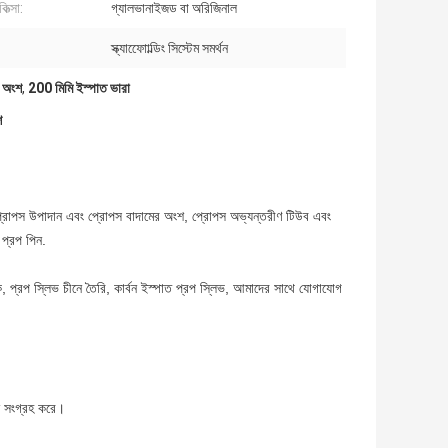
কিত্সা:
গ্যালভানাইজড বা অরিজিনাল
স্ক্যাফোোল্ডিং সিস্টেম সমর্থন
প অংশ
,
200 মিমি ইস্পাত ভারা
শ
ং প্রোপস উপাদান এবং প্রোপস বাদামের অংশ, প্রোপস অভ্যন্তরীণ টিউব এবং
 প্রপ পিন.
গিক, প্রপ স্লিভ চীনে তৈরি, কার্বন ইস্পাত প্রপ স্লিভ, আমাদের সাথে যোগাযোগ
ান সংগ্রহ করে।