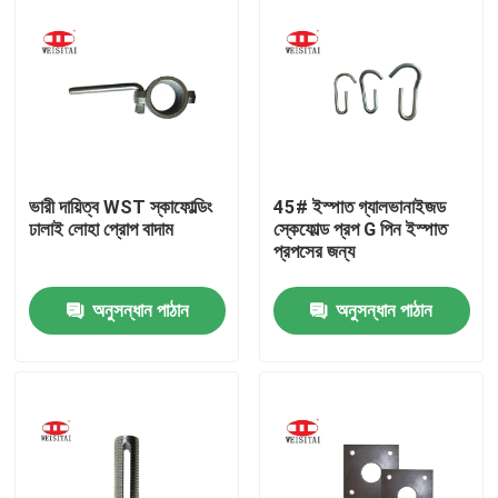
ভারী দায়িত্ব WST স্কাফোল্ডিং
45# ইস্পাত গ্যালভানাইজড
ঢালাই লোহা প্রোপ বাদাম
স্কেফোল্ড প্রপ G পিন ইস্পাত
প্রপসের জন্য
অনুসন্ধান পাঠান
অনুসন্ধান পাঠান
বাড়ি
পণ্য
আমাদের সম্পর্কে