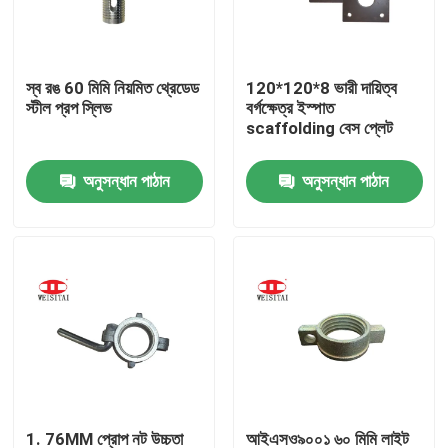
কারখানা ভ্রমণ
স্ব রঙ 60 মিমি নিয়মিত থ্রেডেড
120*120*8 ভারী দায়িত্ব
স্টীল প্রপ স্লিভ
বর্গক্ষেত্র ইস্পাত
মান নিয়ন্ত্রণ
scaffolding বেস প্লেট
অনুসন্ধান পাঠান
অনুসন্ধান পাঠান
যোগাযোগ করুন
খবর
মামলা
ইস্পাত ভারা পার্টস
ফ্রেম ভারা পার্টস
1. 76MM প্রোপ নট উচ্চতা
আইএসও৯০০১ ৬০ মিমি লাইট