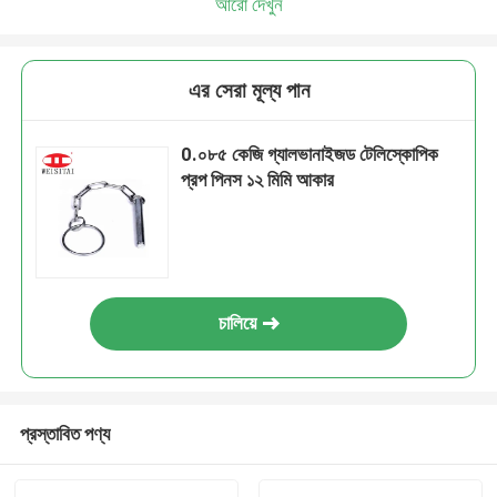
আরো দেখুন
এর সেরা মূল্য পান
0.০৮৫ কেজি গ্যালভানাইজড টেলিস্কোপিক
প্রপ পিনস ১২ মিমি আকার
চালিয়ে
প্রস্তাবিত পণ্য