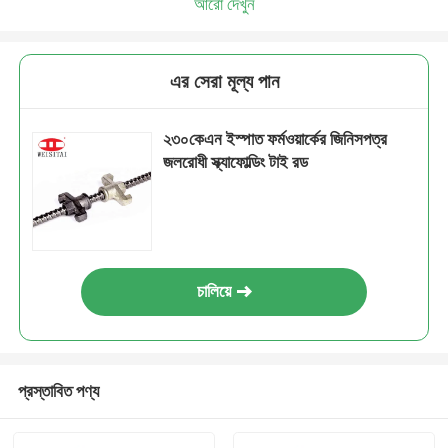
আরো দেখুন
এর সেরা মূল্য পান
২৩০কেএন ইস্পাত ফর্মওয়ার্কের জিনিসপত্র
জলরোধী স্ক্যাফোল্ডিং টাই রড
চালিয়ে
প্রস্তাবিত পণ্য