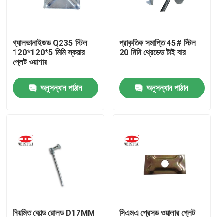
কারখানা ভ্রমণ
গ্যালভানাইজড Q235 স্টিল
প্রাকৃতিক সমাপ্তি 45# স্টিল
120*120*5 মিমি স্কয়ার
20 মিমি থ্রেডেড টাই বার
মান নিয়ন্ত্রণ
প্লেট ওয়াশার
অনুসন্ধান পাঠান
অনুসন্ধান পাঠান
যোগাযোগ করুন
খবর
মামলা
ইস্পাত ভারা পার্টস
ফ্রেম ভারা পার্টস
নিয়মিত কোল্ড রোলড D17MM
সিএমএ প্রেসড ওয়ালার প্লেট