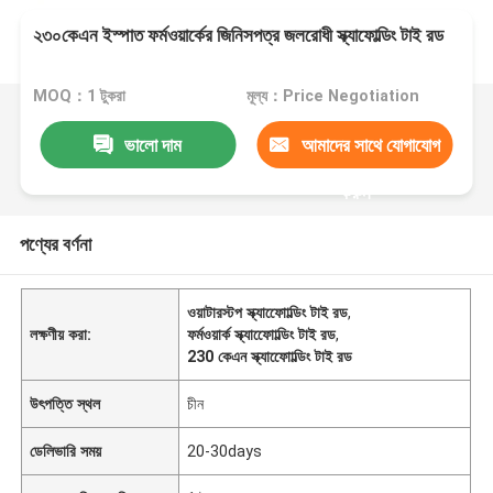
২৩০কেএন ইস্পাত ফর্মওয়ার্কের জিনিসপত্র জলরোধী স্ক্যাফোল্ডিং টাই রড
MOQ：1 টুকরা
মূল্য：Price Negotiation
ভালো দাম
আমাদের সাথে যোগাযোগ
করুন
পণ্যের বর্ণনা
ওয়াটারস্টপ স্ক্যাফোোল্ডিং টাই রড
,
লক্ষণীয় করা:
ফর্মওয়ার্ক স্ক্যাফোোল্ডিং টাই রড
,
230 কেএন স্ক্যাফোোল্ডিং টাই রড
উৎপত্তি স্থল
চীন
ডেলিভারি সময়
20-30days