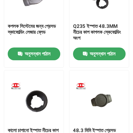
কারখানা ভ্রমণ
কপলক সিস্টেমের জন্য প্রেসড
Q235 ইস্পাত 48.3MM
স্কাফোল্ডিং লেজার ব্লেড
নীচের কাপ কাপলক স্কেফোল্ডিং
মান নিয়ন্ত্রণ
অংশ
অনুসন্ধান পাঠান
অনুসন্ধান পাঠান
যোগাযোগ করুন
খবর
মামলা
ইস্পাত ভারা পার্টস
ফ্রেম ভারা পার্টস
কালো চাপানো ইস্পাত নীচের কাপ
48.3 মিমি ইস্পাত প্রেসড