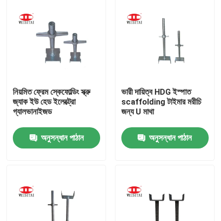
নিয়মিত ফ্রেম স্কেফোল্ডিং স্ক্রু
ভারী দায়িত্ব HDG ইস্পাত
জ্যাক ইউ হেড ইলেক্ট্রো
scaffolding টাইমার মরীচি
গ্যালভানাইজড
জন্য U মাথা
অনুসন্ধান পাঠান
অনুসন্ধান পাঠান
বাড়ি
পণ্য
আমাদের সম্পর্কে