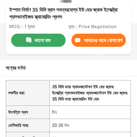
ইস্পাত নির্মাণ 35 মিমি ব্যাস সমন্বয়যোগ্য ইউ হেড জ্যাক ইলেক্ট্রো
গ্যালভানাইজড স্ক্যাফোল্ডিং প্রপস
MOQ：1 টুকরা
মূল্য：Price Negotiation
ভালো দাম
আমাদের সাথে যোগাযোগ
করুন
পণ্যের বর্ণনা
35 মিমি ডায়া অ্যাডজাস্টেবল ইউ হেড জ্যাক
,
লক্ষণীয় করা:
ইলেক্ট্রো গ্যালভানাইজড অ্যাডজাস্টেবল ইউ হেড জ্যাক
,
35 মিমি ডায়া স্ক্যাফোল্ডিং ইউ হেড
উৎপত্তি স্থল
চীন
ডেলিভারি সময়
20-30 দিন