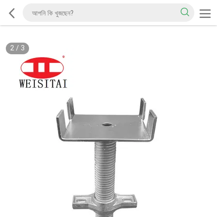
2
/
3