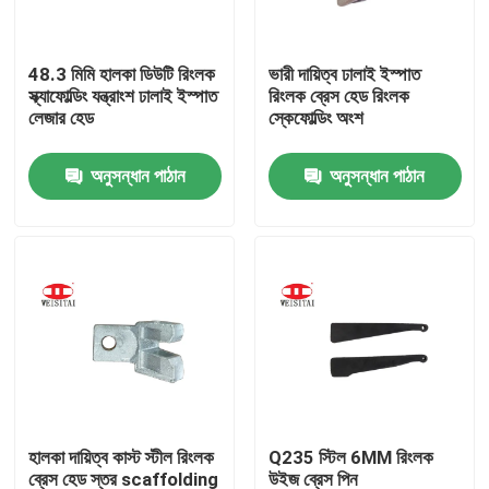
কারখানা ভ্রমণ
48.3 মিমি হালকা ডিউটি রিংলক
ভারী দায়িত্ব ঢালাই ইস্পাত
স্ক্যাফোল্ডিং যন্ত্রাংশ ঢালাই ইস্পাত
রিংলক ব্রেস হেড রিংলক
লেজার হেড
স্কেফোল্ডিং অংশ
মান নিয়ন্ত্রণ
অনুসন্ধান পাঠান
অনুসন্ধান পাঠান
যোগাযোগ করুন
খবর
মামলা
ইস্পাত ভারা পার্টস
হালকা দায়িত্ব কাস্ট স্টীল রিংলক
Q235 স্টিল 6MM রিংলক
ফ্রেম ভারা পার্টস
ব্রেস হেড স্তর scaffolding
উইজ ব্রেস পিন