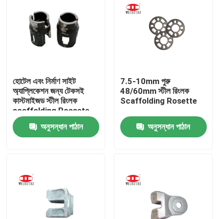
হোটেল এবং নির্মাণ সাইট
7.5-10mm পুরু
অ্যাপ্লিকেশন জন্য টেকসই
48/60mm স্টীল রিংলক
কাস্টমাইজড স্টীল রিংলক
Scaffolding Rosette
scaffolding Rossete
অনুসন্ধান পাঠান
অনুসন্ধান পাঠান
বাড়ি
পণ্য
আমাদের সম্পর্কে