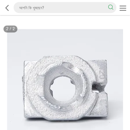
2
/
2