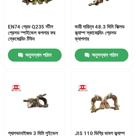
কারখানা ভ্রমণ
EN74 গ্রেড Q235 স্টীল
ভারী দায়িত্ব 48.3 মিমি ফিক্সড
প্রেসড স্পাইভেল কপলার ফর
ক্ল্যাম্প স্কাফোল্ডিং প্রেসড
মান নিয়ন্ত্রণ
স্কেফোল্ডিং টিউব
ক্যাপলার
অনুসন্ধান পাঠান
অনুসন্ধান পাঠান
যোগাযোগ করুন
খবর
মামলা
ইস্পাত ভারা পার্টস
ফ্রেম ভারা পার্টস
গ্যালভানাইজড 3 মিমি সুইভেল
JIS 110 ডিগ্রি ডাবল ক্ল্যাম্প