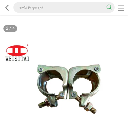
2
/
4