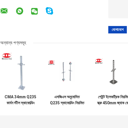
অন্যান্য পণ্যসমূহ
CMA 34mm Q235
এসজিএস অনুমোদিত
পেইন্ট ইলেকট্রিক নিয়মি
কার্বন স্টীল স্কাফোল্ডিং
Q235 স্কাফোল্ডিং নিয়মিত
স্ক্রু 450mm জ্যাক ব
জ্যাক বেস
বেস জ্যাক
scaffolding