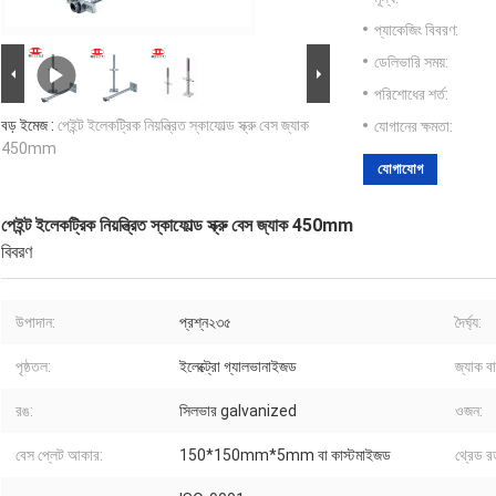
প্যাকেজিং বিবরণ:
ডেলিভারি সময়:
পরিশোধের শর্ত:
বড় ইমেজ :
পেইন্ট ইলেকট্রিক নিয়ন্ত্রিত স্কাফোল্ড স্ক্রু বেস জ্যাক
যোগানের ক্ষমতা:
450mm
যোগাযোগ
পেইন্ট ইলেকট্রিক নিয়ন্ত্রিত স্কাফোল্ড স্ক্রু বেস জ্যাক 450mm
বিবরণ
উপাদান:
প্রশ্ন২৩৫
দৈর্ঘ্য:
পৃষ্ঠতল:
ইলেক্ট্রো গ্যালভানাইজড
জ্যাক বা
রঙ:
সিলভার galvanized
ওজন:
বেস প্লেট আকার:
150*150mm*5mm বা কাস্টমাইজড
থ্রেড রড