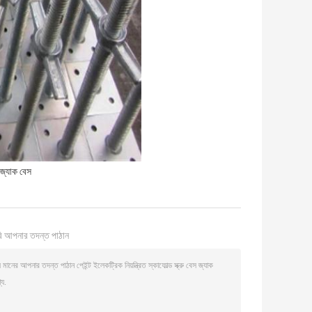
 জ্যাক বেস
ি আপনার তদন্ত পাঠান