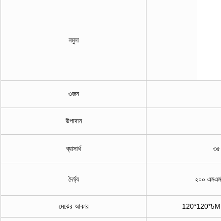
নমুনা
ওজন
উপাদান
ব্যাসার্ধ
৩৫
দৈর্ঘ্য
২০০ এমএম
মেঝের আকার
120*120*5MM