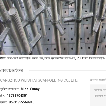
,
,
ট্যাগ:
ডাব্লুএসটি স্ক্যাফোোল্ডিং জ্যাক বেস
সলিড স্ক্যাফোোল্ডিং জ্যাক বেস
20 # ইস্পাত স্ক্যাফোোল্ডিং
যোগাযোগের ঠিকানা
CANGZHOU WEISITAI SCAFFOLDING CO., LTD.
আমাদের সরাসর
ব্যক্তি যোগাযোগ:
Miss. Sunny
টেল:
13731704301
ফ্যাক্স:
86-317-5569940