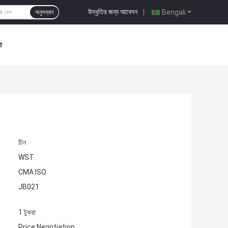
উদ্ধৃতির জন্য আবেদন
|
Bengali
অনুসন্ধান
া
চীন
WST
CMA ISO
JB021
1 টুকরা
Price Negotiation