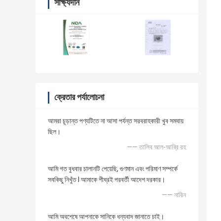
সাক্ষ্যদান
ক্রেতার পর্যালোচনা
আমরা চূড়ান্ত পণ্যটিতে না আসা পর্যন্ত সরবরাহকারী খুব সমবায়
ছিল।
—— তালিব আল-আব্রি রহ
আমি গত বুধবার চালানটি পেয়েছি, গুণমান এবং পরিমাণ সম্পর্কে
সবকিছু নিখুঁত I আমাকে শীঘ্রই পরবর্তী আদেশ দরকার।
—— নারিন
আমি অবশেষে আপনাকে সানিকে ধন্যবাদ জানাতে চাই।