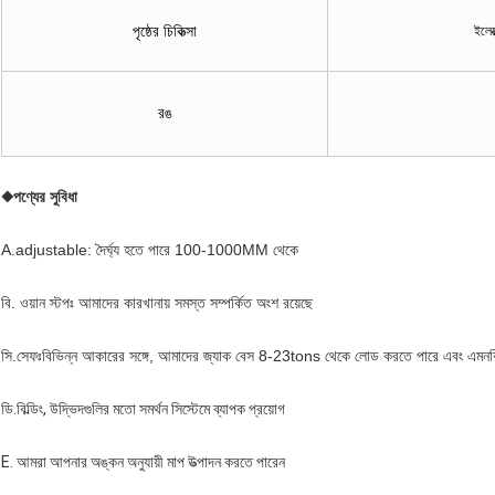
পৃষ্ঠের চিকিত্সা
ইলেক
রঙ
◆পণ্যের সুবিধা
A.adjustable: দৈর্ঘ্য হতে পারে 100-1000MM থেকে
বি. ওয়ান স্টপঃ আমাদের কারখানায় সমস্ত সম্পর্কিত অংশ রয়েছে
সি.সেফঃ
বিভিন্ন আকারের সঙ্গে, আমাদের জ্যাক বেস 8-23tons থেকে লোড করতে পারে এবং এম
ডি.
বিল্ডিং, উদ্ভিদগুলির মতো সমর্থন সিস্টেমে ব্যাপক প্রয়োগ
E. আমরা আপনার অঙ্কন অনুযায়ী মাপ উত্পাদন করতে পারেন