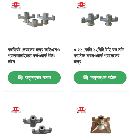
কংক্রিট দেয়ালের জন্য আইএসও
০.৬১ কেজি ১২মিমি টাই রড নাট
গ্যালভানাইজড ফর্মওয়ার্ক উইং
ফাস্টেন ফরমওয়ার্ক প্যানেলের
নটস
জন্য
অনুসন্ধান পাঠান
অনুসন্ধান পাঠান
বাড়ি
পণ্য
আমাদের সম্পর্কে