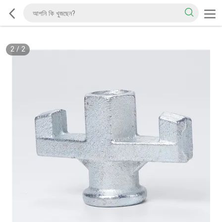
2
/
2