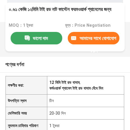
০.৬১ কেজি ১২মিমি টাই রড নাট ফাস্টেন ফরমওয়ার্ক প্যানেলের জন্য
MOQ：1 টুকরা
মূল্য：Price Negotiation
ভালো দাম
আমাদের সাথে যোগাযোগ
করুন
পণ্যের বর্ণনা
12 মিমি টাই রড বাদাম
,
লক্ষণীয় করা:
ফর্মওয়ার্ক প্যানেল টাই রড বাদাম বেঁধে দিন
উৎপত্তি স্থল
চীন
ডেলিভারি সময়
20-30 দিন
ন্যূনতম চাহিদার পরিমাণ
1 টুকরা