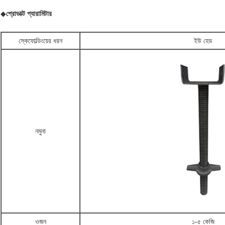
◆
প্রোডাক্ট প্যারামিটার
স্কেফোল্ডিংয়ের ধরন
ইউ হেড
নমুনা
ওজন
১-৫ কেজি