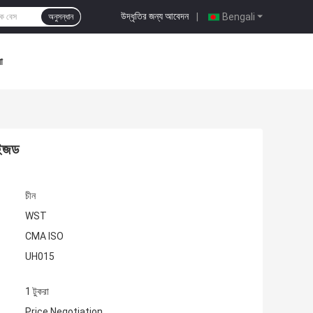
উদ্ধৃতির জন্য আবেদন
|
Bengali
অনুসন্ধান
া
াইজড
চীন
WST
CMA ISO
UH015
1 টুকরা
Price Negotiation