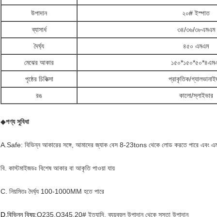
উপাদান
২০# ইস্পাত
ব্যাসার্ধ
৩৪/৩৬/৩৮এমএম
দৈর্ঘ্য
৪৫০ এমএম
মেঝের আকার
১৫০*১৫০*৫০*৪এম
পৃষ্ঠের চিকিত্সা
প্রাকৃতিক/গ্যালভানা
রঙ
কালো/স্লাইভার
◆
পণ্য সুবিধা
A.Safe: বিভিন্ন আকারের সঙ্গে, আমাদের জ্যাক বেস 8-23tons থেকে লোড করতে পারে এবং 
বি. কাস্টমাইজডঃ বিশেষ আকার বা আকৃতি পাওয়া যায়
C. নিয়মিতঃ দৈর্ঘ্য 100-1000MM হতে পারে
D.বিভিন্ন বিষয়:
Q235,Q345,20# ইত্যাদি, ব্যয়বহুল উপাদান থেকে সস্তা উপাদান