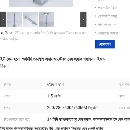
প্যাকেজিং বিবরণ:
ডেলিভারি সময়:
পরিশোধের শর্ত:
বড় ইমেজ :
ইউ হেড হলো ৩৪মিমি ৩৬মিমি অ্যাডজাস্টেবল বেস জ্যাক
যোগানের ক্ষমতা:
গ্যালভানাইজড
যোগাযোগ
ইউ হেড হলো ৩৪মিমি ৩৬মিমি অ্যাডজাস্টেবল বেস জ্যাক গ্যালভানাইজড
বিবরণ
টাইপ:
কঠিন বা ফাঁপা
উপাদান:
ওজন:
1-5 কেজি
ব্যাস:
দৈর্ঘ্য:
200/280/600/760MM ইত্যাদি
মেঝে আ
বিশেষভাবে তুলে ধরা:
34 মিমি সামঞ্জস্যযোগ্য বেস জ্যাক
,
গ্যালভানাইজড ইউ হেড অ্যাড
সিউমলেস গ্যালভানাইজড স্কাফোল্ডিং ইউ হেড জ্যাকস নিয়মিত বেস প্লেট জ্যাক