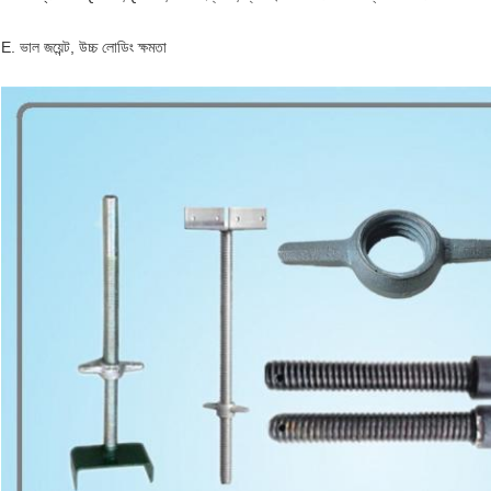
E. ভাল জয়েন্ট, উচ্চ লোডিং ক্ষমতা