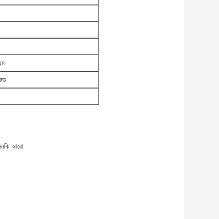
এম
ইজড
এমনকি আরো