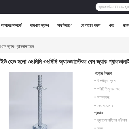
আমাদের সম্পর্কে
কারখানা ভ্রমণ
মান নিয়ন্ত্রণ
যোগাযোগ করুন
খবর
মামল
ল বেস জ্যাক গ্যালভানাইজড
ইউ হেড হলো ৩৪মিমি ৩৬মিমি অ্যাডজাস্টেবল বেস জ্যাক গ্যালভান
পণ্যের বিবরণ:
উৎপত্তি স্থল:
পরিচিতিমুলক নাম:
সাক্ষ্যদান:
মডেল নম্বার:
প্রদান:
ন্যূনতম চাহিদার পরিমাণ:
মূল্য: