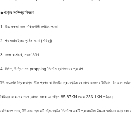
◆
পণ্যের সংক্ষিপ্ত বিবরণ
1. উচ্চ দক্ষতা সঙ্গে শক্তিশালী লোডিং ক্ষমতা
2. গ্যালভানাইজড পৃষ্ঠের সাথে (সহিষ্ণু)
3. সহজ কাঠামো, সহজ নির্মাণ
4. নির্মাণ, উদ্ভিদ মত propping সিস্টেম ব্যাপকভাবে প্রয়োগ
ইউ হেডগুলি স্থিরযোগ্য স্টিল প্রপস বা সিস্টেম স্কাফোল্ডিংয়ের সাথে একত্রে টাইমার বিম এবং ফর্মওয়
বিভিন্ন আকারের সাথে,তাদের সংকোচন শক্তি 85.87KN থেকে 236.1KN পর্যন্ত।
বেশিরভাগ সময়, ইউ-হেড জ্যাকটি স্ট্যাফোল্ডিং সিস্টেমে একটি প্রয়োজনীয় উচ্চতা অর্জনের জন্য বে