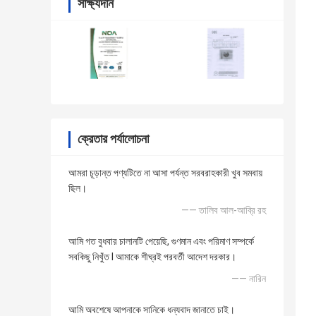
সাক্ষ্যদান
ক্রেতার পর্যালোচনা
আমরা চূড়ান্ত পণ্যটিতে না আসা পর্যন্ত সরবরাহকারী খুব সমবায়
ছিল।
—— তালিব আল-আব্রি রহ
আমি গত বুধবার চালানটি পেয়েছি, গুণমান এবং পরিমাণ সম্পর্কে
সবকিছু নিখুঁত I আমাকে শীঘ্রই পরবর্তী আদেশ দরকার।
—— নারিন
আমি অবশেষে আপনাকে সানিকে ধন্যবাদ জানাতে চাই।