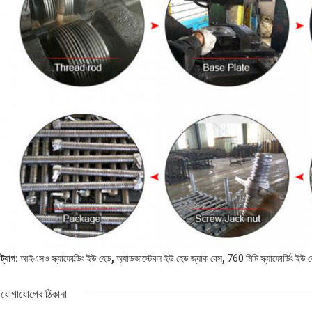
,
,
ট্যাগ:
আইএসও স্ক্যাফোল্ডিং ইউ হেড
অ্যাডজাস্টেবল ইউ হেড জ্যাক বেস
760 মিমি স্ক্যাফোর্ডিং ইউ 
যোগাযোগের ঠিকানা