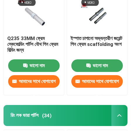
কারখানা ভ্রমণ
মান নিয়ন্ত্রণ
Q235 33MM ফ্রেম
ইস্পাত চাপানো অভ্যন্তরীণ জয়েন্ট
স্কেফোল্ডিং পার্টস যৌথ পিন ফ্রেম
পিন ফ্রেম scaffolding অংশ
বিল্ডিং জন্য
যোগাযোগ করুন
ভালো দাম
ভালো দাম
খবর
আমাদের সাথে যোগাযোগ
আমাদের সাথে যোগাযোগ
মামলা
করুন
করুন
ইস্পাত ভারা পার্টস
রিং লক ভারা পার্টস
(34)
ফ্রেম ভারা পার্টস