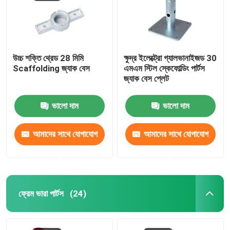
উচ্চ শক্তি থ্রেড 28 মিমি
ক্ষুদ্র ইলেক্ট্রো গ্যালভানাইজড 30
Scaffolding জ্যাক বেস
এমএম স্টিল স্কেফোল্ডিং পার্টস
জ্যাক বেস প্লেট
ভালো দাম
ভালো দাম
আমাদের সাথে যোগাযোগ
আমাদের সাথে যোগাযোগ
করুন
করুন
বাড়ি
ফ্রেম ভারা পার্টস
(24)
পণ্য
আমাদের সম্পর্কে