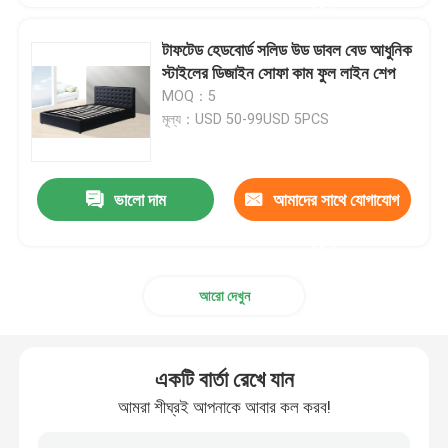
করুন
টাফটেড হেডবোর্ড সলিড উড ডাবল বেড আধুনিক
স্টাইলের ডিজাইন সোফা কাম ফুল লাইন শেপ
MOQ：5
মূল্য：USD 50-99USD 5PCS
ভালো দাম
আমাদের সাথে যোগাযোগ
করুন
আরো দেখুন
একটি বার্তা রেখে যান
আমরা শীঘ্রই আপনাকে আবার কল করব!