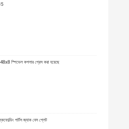
235
ি 48x8 স্পিভেল কপলার প্রেস করা হয়েছে
কেফোল্ডিং পার্টস জ্যাক বেস প্লেট