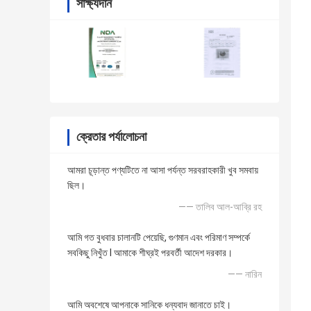
সাক্ষ্যদান
ক্রেতার পর্যালোচনা
আমরা চূড়ান্ত পণ্যটিতে না আসা পর্যন্ত সরবরাহকারী খুব সমবায়
ছিল।
—— তালিব আল-আব্রি রহ
আমি গত বুধবার চালানটি পেয়েছি, গুণমান এবং পরিমাণ সম্পর্কে
সবকিছু নিখুঁত I আমাকে শীঘ্রই পরবর্তী আদেশ দরকার।
—— নারিন
আমি অবশেষে আপনাকে সানিকে ধন্যবাদ জানাতে চাই।