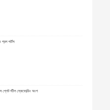
প্রপ পার্টস
েস প্লেট স্টীল স্কেফোল্ডিং অংশ