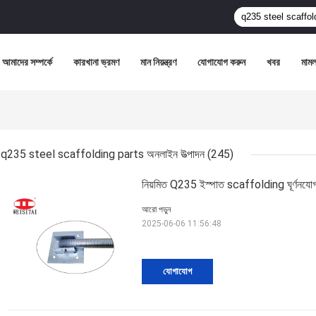
আমাদের সম্পর্কে
কারখানা ভ্রমণ
মান নিয়ন্ত্রণ
যোগাযোগ করুন
খবর
মামল
q235 steel scaffolding parts অনলাইন উত্পাদন
(245)
নিয়মিত Q235 ইস্পাত scaffolding ঘূর্ণনযোগ্য 
আরো পড়ুন
2025-06-06 11:56:48
যোগাযোগ