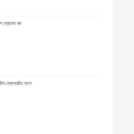
াংশ থ্রেডেড রড
টিল স্কেফোল্ডিং অংশ