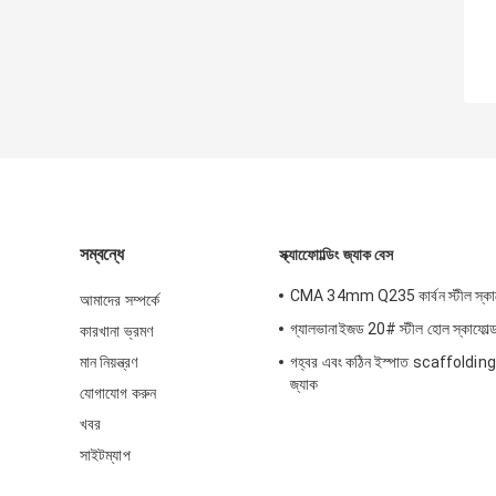
সম্বন্ধে
স্ক্যাফোোল্ডিং জ্যাক বেস
CMA 34mm Q235 কার্বন স্টীল স্কাফো
আমাদের সম্পর্কে
গ্যালভানাইজড 20# স্টীল হোল স্কাফোল্ড স
কারখানা ভ্রমণ
মান নিয়ন্ত্রণ
গহ্বর এবং কঠিন ইস্পাত scaffolding নির্
জ্যাক
যোগাযোগ করুন
খবর
সাইটম্যাপ