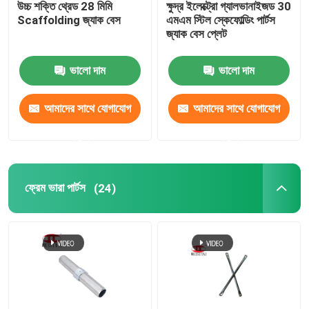
উচ্চ শক্তি থ্রেড 28 মিমি
ক্ষুদ্র ইলেক্ট্রো গ্যালভানাইজড 30
Scaffolding জ্যাক বেস
এমএম স্টিল স্কেফোল্ডিং পার্টস
ফর্মওয়ার্ক বাতা
জ্যাক বেস প্লেট
ভালো দাম
ভালো দাম
স্ক্যাফোোল্ডিং চাপা কাপলার
আমাদের সাথে যোগাযোগ
আমাদের সাথে যোগাযোগ
ফর্মওয়ার্ক আনুষাঙ্গিক
করুন
করুন
স্ক্যাফোোল্ডিং জাল কাপলার
ফ্রেম ভারা পার্টস
(24)
ইস্পাত ভালভ স্টেম
কুইন সাইজ প্ল্যাটফর্মের বিছানা