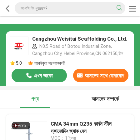
Cangzhou Weisitai Scaffolding Co., Ltd.
N0.5 Road of Botou Industial Zone,
Cangzhou City, Hebei Province,CN 062150,চীন
5.0
যাচাইকৃত সরবরাহকারী
এখন ডাকো
আমাদের সাথে যোগাযোগ
করুন
পণ্য
আমাদের সম্পর্কে
CMA 34mm Q235 কার্বন স্টীল
স্কাফোল্ডিং জ্যাক বেস
MOQ：1 টুকরা