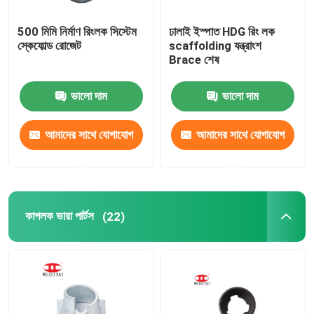
500 মিমি নির্মাণ রিংলক সিস্টেম
ঢালাই ইস্পাত HDG রিং লক
স্কেফোল্ড রোজেট
scaffolding যন্ত্রাংশ
Brace শেষ
ভালো দাম
ভালো দাম
আমাদের সাথে যোগাযোগ
আমাদের সাথে যোগাযোগ
করুন
করুন
কাপলক ভারা পার্টস
(22)