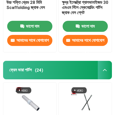
উচ্চ শক্তি থ্রেড 28 মিমি
ক্ষুদ্র ইলেক্ট্রো গ্যালভানাইজড 30
Scaffolding জ্যাক বেস
এমএম স্টিল স্কেফোল্ডিং পার্টস
ফর্মওয়ার্ক বাতা
জ্যাক বেস প্লেট
ভালো দাম
ভালো দাম
স্ক্যাফোোল্ডিং চাপা কাপলার
আমাদের সাথে যোগাযোগ
আমাদের সাথে যোগাযোগ
ফর্মওয়ার্ক আনুষাঙ্গিক
করুন
করুন
স্ক্যাফোোল্ডিং জাল কাপলার
ফ্রেম ভারা পার্টস
(24)
ইস্পাত ভালভ স্টেম
কুইন সাইজ প্ল্যাটফর্মের বিছানা