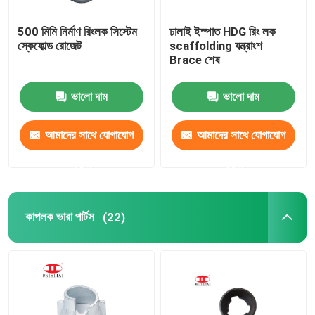
500 মিমি নির্মাণ রিংলক সিস্টেম
ঢালাই ইস্পাত HDG রিং লক
স্কেফোল্ড রোজেট
scaffolding যন্ত্রাংশ
Brace শেষ
ভালো দাম
ভালো দাম
আমাদের সাথে যোগাযোগ
আমাদের সাথে যোগাযোগ
করুন
করুন
কাপলক ভারা পার্টস
(22)