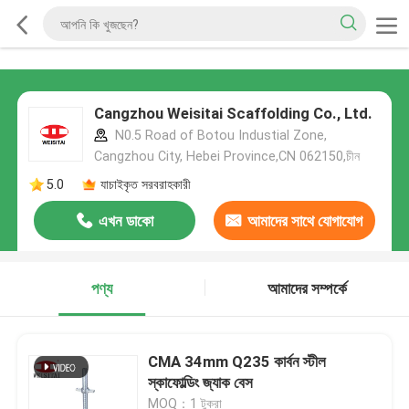
Cangzhou Weisitai Scaffolding Co., Ltd.
N0.5 Road of Botou Industial Zone,
Cangzhou City, Hebei Province,CN 062150,চীন
5.0
যাচাইকৃত সরবরাহকারী
এখন ডাকো
আমাদের সাথে যোগাযোগ
করুন
পণ্য
আমাদের সম্পর্কে
CMA 34mm Q235 কার্বন স্টীল
স্কাফোল্ডিং জ্যাক বেস
MOQ：1 টুকরা