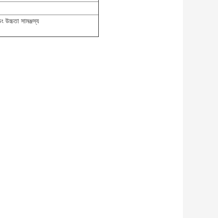
ং উচ্চতা সামঞ্জস্য