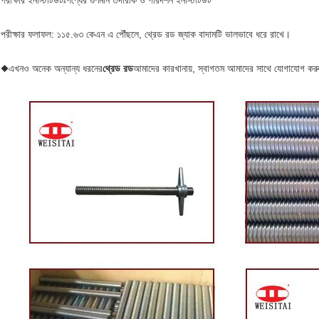
পরীক্ষার ইনস্টিটিউটঃপণ্যের গুণমান তদারকি ও পরিদর্শন ইনস্টিটিউট
পরীক্ষার ফলাফল: ১১৫.৬৩ কেএন এ পৌঁছলে, থ্রেড রড জ্যাক বাদামটি ভালভাবে ধরে রাখে।
◆
এখনও অনেক অন্যান্য ধরনের
থ্রেড রড
আমাদের কারখানায়, স্বাগতম আমাদের সাথে যোগাযোগ ক