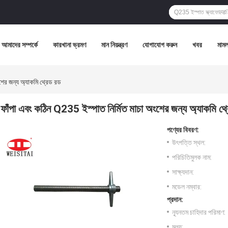
আমাদের সম্পর্কে
কারখানা ভ্রমণ
মান নিয়ন্ত্রণ
যোগাযোগ করুন
খবর
মামল
শের জন্য অ্যাকমি থ্রেড রড
ফাঁপা এবং কঠিন Q235 ইস্পাত নির্মিত মাচা অংশের জন্য অ্যাকমি থ্
পণ্যের বিবরণ:
উৎপত্তি স্থল:
পরিচিতিমুলক নাম:
সাক্ষ্যদান:
মডেল নম্বার:
প্রদান:
ন্যূনতম চাহিদার পরিমাণ:
মূল্য: