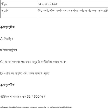
শক্তি
১২০-২৫০ কেএন
প্রয়োগ
টি
o স্কাফোল্ডিং সমর্থন এবং ভারসাম্য বজায় রাখার জন্য স্কাফোল্ডি
◆
পণ্য সুবিধা
A. নিয়ন্ত্রিত
বি.উচ্চ নির্ভুলতা
C. আমরা আপনার প্রয়োজন অনুযায়ী কাস্টমাইজ করতে পারেন
D.এগুলি সব আকৃতি এবং ওজন জন্য উপযুক্ত
◆
পণ্য পরীক্ষা
পরীক্ষিত পণ্যঃথ্রেড রড 32 * 600 মিমি