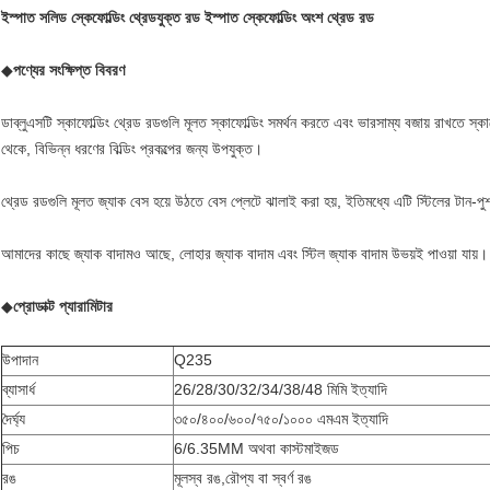
ইস্পাত সলিড স্কেফোল্ডিং থ্রেডযুক্ত রড ইস্পাত স্কেফোল্ডিং অংশ থ্রেড রড
◆
পণ্যের সংক্ষিপ্ত বিবরণ
ডাব্লুএসটি স্কাফোল্ডিং থ্রেড রডগুলি মূলত স্কাফোল্ডিং সমর্থন করতে এবং ভারসাম্য বজায় রাখতে 
থেকে, বিভিন্ন ধরণের বিল্ডিং প্রকল্পের জন্য উপযুক্ত।
থ্রেড রডগুলি মূলত জ্যাক বেস হয়ে উঠতে বেস প্লেটে ঝালাই করা হয়, ইতিমধ্যে এটি স্টিলের টান-পুশ 
আমাদের কাছে জ্যাক বাদামও আছে, লোহার জ্যাক বাদাম এবং স্টিল জ্যাক বাদাম উভয়ই পাওয়া যায়।
◆
প্রোডাক্ট প্যারামিটার
উপাদান
Q235
ব্যাসার্ধ
26/28/30/32/34/38/48 মিমি ইত্যাদি
দৈর্ঘ্য
৩৫০/৪০০/৬০০/৭৫০/১০০০ এমএম ইত্যাদি
পিচ
6/6.35MM অথবা কাস্টমাইজড
রঙ
মূল
স্ব রঙ,
রৌপ্য বা স্বর্ণ রঙ