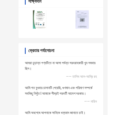
সাক্ষ্যদান
ক্রেতার পর্যালোচনা
আমরা চূড়ান্ত পণ্যটিতে না আসা পর্যন্ত সরবরাহকারী খুব সমবায়
ছিল।
—— তালিব আল-আব্রি রহ
আমি গত বুধবার চালানটি পেয়েছি, গুণমান এবং পরিমাণ সম্পর্কে
সবকিছু নিখুঁত I আমাকে শীঘ্রই পরবর্তী আদেশ দরকার।
—— নারিন
আমি অবশেষে আপনাকে সানিকে ধন্যবাদ জানাতে চাই।