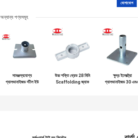
অন্যান্য পণ্যসমূহ
সামঞ্জস্যযোগ্য
উচ্চ শক্তি থ্রেড 28 মিমি
ক্ষুদ্র ইলেক্ট্রো
গ্যালভানাইজড স্টীল ইউ
Scaffolding জ্যাক
গ্যালভানাইজড 30 এম
হেড প্লেট স্কাফোল্ড পল
বেস
স্টিল স্কেফোল্ডিং পার্টস
বেস প্লেট
জ্যাক বেস প্লেট
বার্তা
ফর্মওয়ার্ক টাই রড সিস্টেম