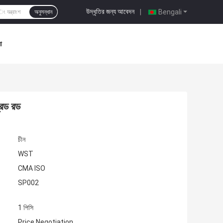
উদ্ধৃতির জন্য আবেদন
|
Bengali
অনুসন্ধান
া
রেড রড
চীন
WST
CMA ISO
SP002
1 পিসি
Price Negotiation