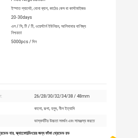
ইস্পাত প্যালেট, বোনা ব্যাগ, কাঠের কেস বা কাস্টমাইজড
20-30days
এল / সি, টি / টি, ওয়েস্টার্ন ইউনিয়ন, আলিবাবার বাণিজ্য
নিশ্চয়তা
5000pcs / দিন
া:
26/28/30/32/34/38 / 48mm
কালো, রূপা, হলুদ, নীল ইত্যাদি
ভাস্কর্যটির উচ্চতা সমর্থন এবং সামঞ্জস্য করতে
থ্রেডেড বার
,
স্ক্যাফোোল্ডিংয়ের জন্য ফাঁকা থ্রেডেড রড