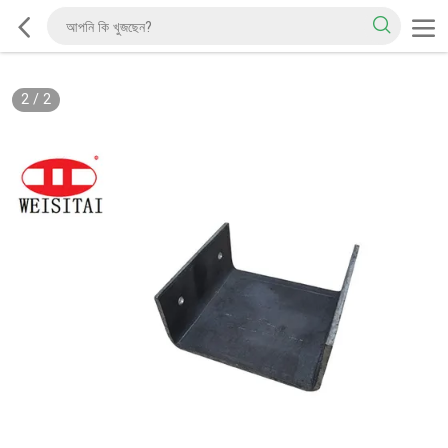
2
/
2