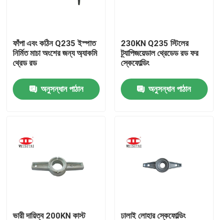
কারখানা ভ্রমণ
ফাঁপা এবং কঠিন Q235 ইস্পাত
230KN Q235 স্টিলের
নির্মিত মাচা অংশের জন্য অ্যাকমি
ট্র্যাপিজয়েডাল থ্রেডেড রড ফর
মান নিয়ন্ত্রণ
থ্রেড রড
স্কেফোল্ডিং
অনুসন্ধান পাঠান
অনুসন্ধান পাঠান
যোগাযোগ করুন
খবর
মামলা
ইস্পাত ভারা পার্টস
ফ্রেম ভারা পার্টস
ভারী দায়িত্ব 200KN কাস্ট
ঢালাই লোহার স্কেফোল্ডিং