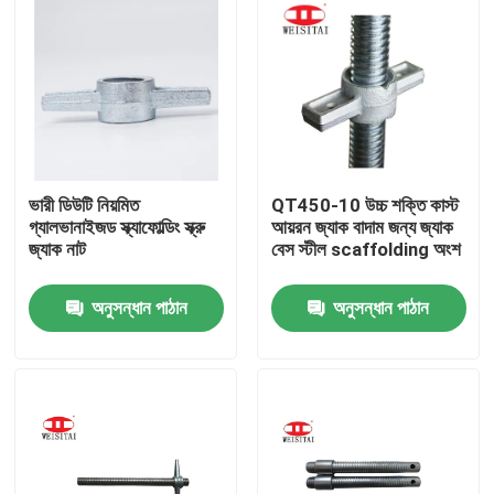
ভারী ডিউটি ​​নিয়মিত
QT450-10 উচ্চ শক্তি কাস্ট
গ্যালভানাইজড স্ক্যাফোল্ডিং স্ক্রু
আয়রন জ্যাক বাদাম জন্য জ্যাক
জ্যাক নাট
বেস স্টীল scaffolding অংশ
অনুসন্ধান পাঠান
অনুসন্ধান পাঠান
বাড়ি
পণ্য
আমাদের সম্পর্কে