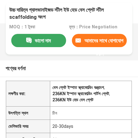
উচ্চ দায়িত্ব গ্যালভানাইজড স্টীল ইউ হেড বেস প্লেট স্টীল
scaffolding অংশ
MOQ：1 টুকরা
মূল্য：Price Negotiation
ভালো দাম
আমাদের সাথে যোগাযোগ
করুন
পণ্যের বর্ণনা
বেস প্লেট ইস্পাত স্ক্যাফোল্ডিং যন্ত্রাংশ
,
লক্ষণীয় করা:
236KN ইস্পাত স্ক্যাফোল্ডিং পার্টস প্লেট
,
236KN ইউ হেড বেস প্লেট
উৎপত্তি স্থল
চীন
ডেলিভারি সময়
20-30days