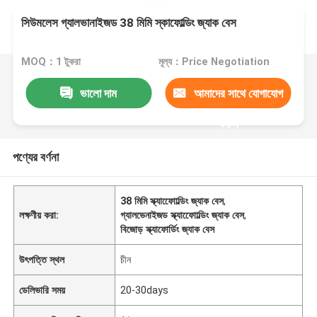
সিউমলেস গ্যালভানাইজড 38 মিমি স্কাফোল্ডিং জ্যাক বেস
MOQ：1 টুকরা
মূল্য：Price Negotiation
ভালো দাম
আমাদের সাথে যোগাযোগ
করুন
পণ্যের বর্ণনা
38 মিমি স্ক্যাফোোল্ডিং জ্যাক বেস
,
লক্ষণীয় করা:
গ্যালভেনাইজড স্ক্যাফোোল্ডিং জ্যাক বেস
,
বিজোড় স্ক্যাফোর্ডিং জ্যাক বেস
উৎপত্তি স্থল
চীন
ডেলিভারি সময়
20-30days