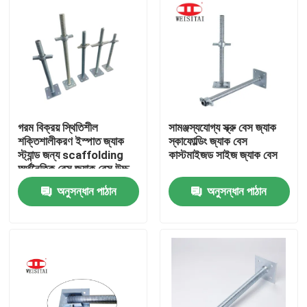
গরম বিক্রয় স্থিতিশীল
সামঞ্জস্যযোগ্য স্ক্রু বেস জ্যাক
শক্তিশালীকরণ ইস্পাত জ্যাক
স্কাফোল্ডিং জ্যাক বেস
স্ট্যান্ড জন্য scaffolding
কাস্টমাইজড সাইজ জ্যাক বেস
অর্থনৈতিক বেস জ্যাক বেস উচ্চ
সিঁড়ি scaffolding অংশ
অনুসন্ধান পাঠান
অনুসন্ধান পাঠান
বাড়ি
পণ্য
আমাদের সম্পর্কে