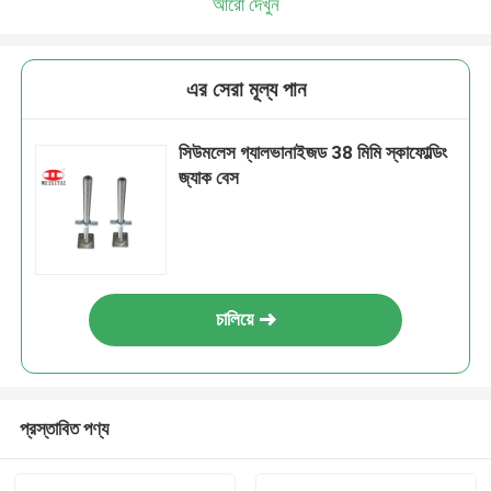
আরো দেখুন
এর সেরা মূল্য পান
সিউমলেস গ্যালভানাইজড 38 মিমি স্কাফোল্ডিং
জ্যাক বেস
চালিয়ে
প্রস্তাবিত পণ্য