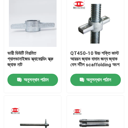
ভারী ডিউটি ​​নিয়মিত
QT450-10 উচ্চ শক্তি কাস্ট
গ্যালভানাইজড স্ক্যাফোল্ডিং স্ক্রু
আয়রন জ্যাক বাদাম জন্য জ্যাক
জ্যাক নাট
বেস স্টীল scaffolding অংশ
অনুসন্ধান পাঠান
অনুসন্ধান পাঠান
বাড়ি
পণ্য
আমাদের সম্পর্কে