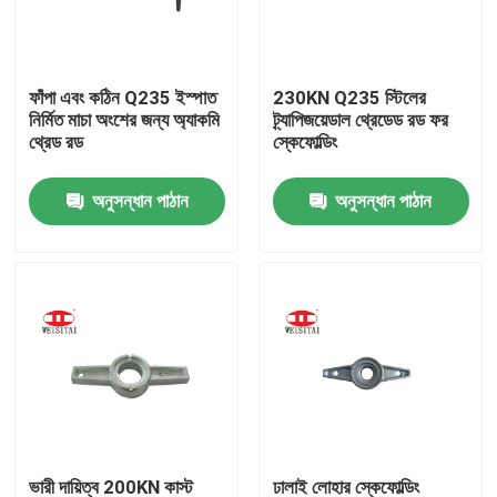
কারখানা ভ্রমণ
ফাঁপা এবং কঠিন Q235 ইস্পাত
230KN Q235 স্টিলের
নির্মিত মাচা অংশের জন্য অ্যাকমি
ট্র্যাপিজয়েডাল থ্রেডেড রড ফর
মান নিয়ন্ত্রণ
থ্রেড রড
স্কেফোল্ডিং
অনুসন্ধান পাঠান
অনুসন্ধান পাঠান
যোগাযোগ করুন
খবর
মামলা
ইস্পাত ভারা পার্টস
ফ্রেম ভারা পার্টস
ভারী দায়িত্ব 200KN কাস্ট
ঢালাই লোহার স্কেফোল্ডিং