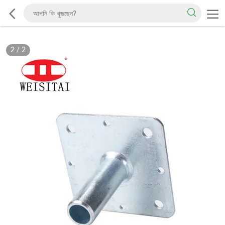
2
/
2