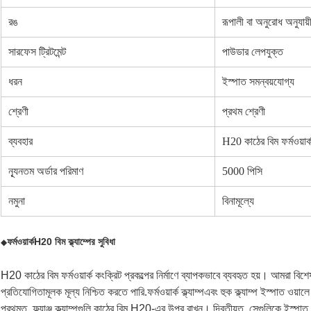
রঙ
রূপালী বা অনুরোধ অনুযায়
সারফেস ট্রিটমেন্ট
পাউডার লেপযুক্ত
ধরন
ইস্পাত সমন্বয়যোগ্য
শ্রেণী
প্রথম শ্রেণী
ব্যবহার
H20 কাঠের বিম ফর্মওয়ার্
ন্যূনতম অর্ডার পরিমাণ
5000 পিসি
নমুনা
বিনামূল্যে
ফর্মওয়ার্ক
H20 বিম
ক্ল্যাম্পের সুবিধা
◆
H20 কাঠের বিম ফর্মওয়ার্ক কংক্রিট প্রকল্পের নির্মাণে ব্যাপকভাবে ব্যবহৃত হয়। আমরা 
প্রতিযোগিতামূলক মূল্য নিশ্চিত করতে পারি
.
ফর্মওয়ার্ক ক্ল্যাম্প
এবং হুক ক্ল্যাম্প ইস্পাত ওয়
প্রথমত, ফ্ল্যাঞ্জ ক্ল্যাম্পগুলি কাঠের বিম H20-এর উপর রাখুন। দ্বিতীয়ত, সেগুলিকে ইস্পা