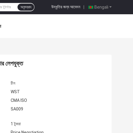
উদ্ধৃতির জন্য আবেদন
|
Bengali
অনুসন্ধান
া
ডার লেপযুক্ত
চীন
WST
CMA ISO
SA009
1 টুকরা
Price Negotiation