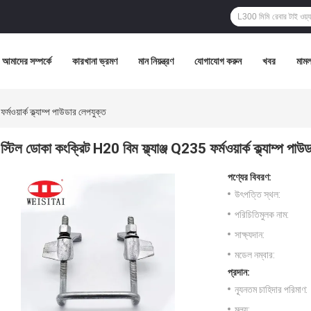
আমাদের সম্পর্কে
কারখানা ভ্রমণ
মান নিয়ন্ত্রণ
যোগাযোগ করুন
খবর
মামল
্মওয়ার্ক ক্ল্যাম্প পাউডার লেপযুক্ত
স্টিল ডোকা কংক্রিট H20 বিম ফ্ল্যাঞ্জ Q235 ফর্মওয়ার্ক ক্ল্যাম্প পাউ
পণ্যের বিবরণ:
উৎপত্তি স্থল:
পরিচিতিমুলক নাম:
সাক্ষ্যদান:
মডেল নম্বার:
প্রদান:
ন্যূনতম চাহিদার পরিমাণ:
মূল্য: