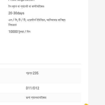
টন ব্যাগ বা প্যালেট বা কাস্টমাইজড
20-30days
এল / সি, টি / টি, ওয়েস্টার্ন ইউনিয়ন, আলিবাবার বাণিজ্য
নিশ্চয়তা
10000 টুকরা / দিন
প্রশ্ন 235
D11/D12
রূপা গ্যালভানাইজড