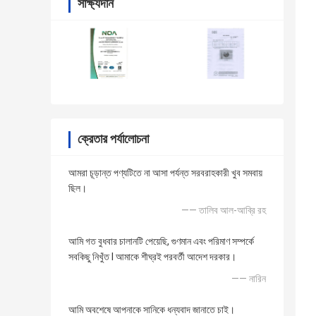
সাক্ষ্যদান
ক্রেতার পর্যালোচনা
আমরা চূড়ান্ত পণ্যটিতে না আসা পর্যন্ত সরবরাহকারী খুব সমবায়
ছিল।
—— তালিব আল-আব্রি রহ
আমি গত বুধবার চালানটি পেয়েছি, গুণমান এবং পরিমাণ সম্পর্কে
সবকিছু নিখুঁত I আমাকে শীঘ্রই পরবর্তী আদেশ দরকার।
—— নারিন
আমি অবশেষে আপনাকে সানিকে ধন্যবাদ জানাতে চাই।