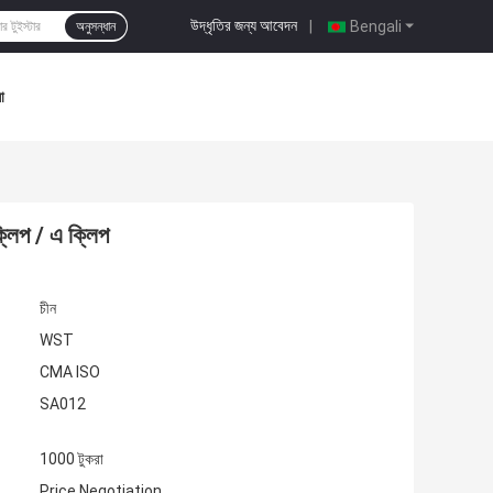
উদ্ধৃতির জন্য আবেদন
|
Bengali
অনুসন্ধান
া
্লিপ / এ ক্লিপ
চীন
WST
CMA ISO
SA012
1000 টুকরা
Price Negotiation