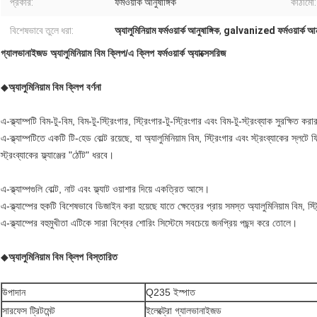
প্রকার:
ফর্মওয়ার্ক আনুষাঙ্গিক
কাঠামো:
বিশেষভাবে তুলে ধরা:
অ্যালুমিনিয়াম ফর্মওয়ার্ক আনুষাঙ্গিক
,
galvanized ফর্মওয়ার্ক আনু
গ্যালভানাইজড অ্যালুমিনিয়াম বিম ক্লিপ/এ ক্লিপ ফর্মওয়ার্ক অ্যাক্সেসরিজ
◆
অ্যালুমিনিয়াম বিম ক্লিপ
বর্ণনা
এ-ক্ল্যাম্পটি বিম-টু-বিম, বিম-টু-স্ট্রিংগার, স্ট্রিংগার-টু-স্ট্রিংগার এবং বিম-টু-স্ট্রংব্যাক সুরক্ষিত
এ-ক্ল্যাম্পটিতে একটি টি-হেড বোল্ট রয়েছে, যা অ্যালুমিনিয়াম বিম, স্ট্রিংগার এবং স্ট্রংব্যাকের স্লটে ফ
স্ট্রংব্যাকের ফ্ল্যাঞ্জের "ঠোঁট" ধরবে।
এ-ক্ল্যাম্পগুলি বোল্ট, নাট এবং ফ্ল্যাট ওয়াশার দিয়ে একত্রিত আসে।
এ-ক্ল্যাম্পের হুকটি বিশেষভাবে ডিজাইন করা হয়েছে যাতে ক্ষেত্রের প্রায় সমস্ত অ্যালুমিনিয়াম বিম, 
এ-ক্ল্যাম্পের বহুমুখীতা এটিকে সারা বিশ্বের শোরিং সিস্টেমে সবচেয়ে জনপ্রিয় পছন্দ করে তোলে।
◆
অ্যালুমিনিয়াম বিম ক্লিপ
বিস্তারিত
উপাদান
Q235 ইস্পাত
সারফেস ট্রিটমেন্ট
ইলেক্ট্রো গ্যালভানাইজড