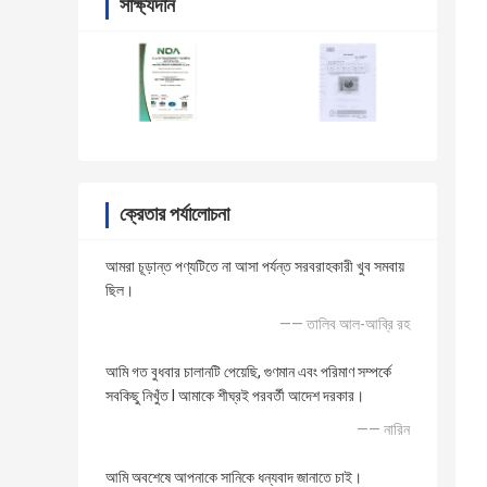
সাক্ষ্যদান
ক্রেতার পর্যালোচনা
আমরা চূড়ান্ত পণ্যটিতে না আসা পর্যন্ত সরবরাহকারী খুব সমবায়
ছিল।
—— তালিব আল-আব্রি রহ
আমি গত বুধবার চালানটি পেয়েছি, গুণমান এবং পরিমাণ সম্পর্কে
সবকিছু নিখুঁত I আমাকে শীঘ্রই পরবর্তী আদেশ দরকার।
—— নারিন
আমি অবশেষে আপনাকে সানিকে ধন্যবাদ জানাতে চাই।