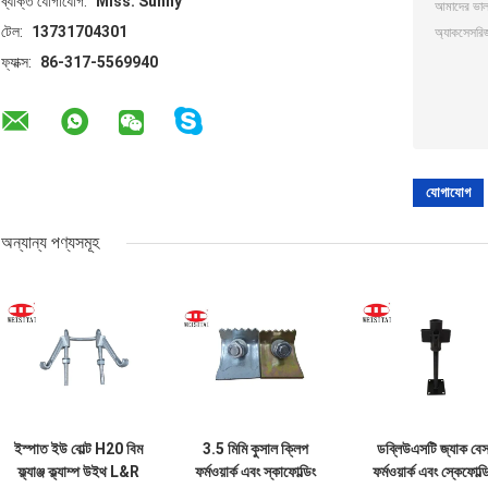
ব্যক্তি যোগাযোগ:
Miss. Sunny
টেল:
13731704301
ফ্যাক্স:
86-317-5569940
অন্যান্য পণ্যসমূহ
ইস্পাত ইউ বোল্ট H20 বিম
3.5 মিমি কুসাল ক্লিপ
ডব্লিউএসটি জ্যাক বে
ফ্ল্যাঞ্জ ক্ল্যাম্প উইথ L&R
ফর্মওয়ার্ক এবং স্কাফোল্ডিং
ফর্মওয়ার্ক এবং স্কেফোল্ড