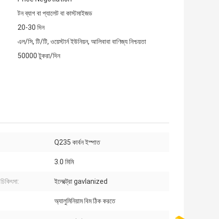
টন ব্যাগ বা প্যালেট বা কাস্টমাইজড
20-30 দিন
এল/সি, টি/টি, ওয়েস্টার্ন ইউনিয়ন, আলিবাবা বাণিজ্য নিশ্চয়তা
50000 টুকরা/দিন
Q235 কার্বন ইস্পাত
3.0 মিমি
চিকিৎসা:
ইলেক্ট্রো gavlanized
অ্যালুমিনিয়াম বিম ঠিক করতে