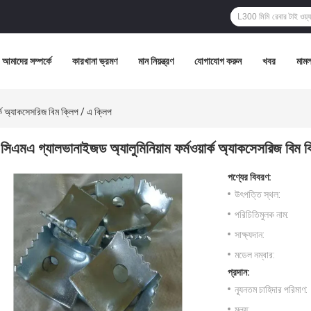
আমাদের সম্পর্কে
কারখানা ভ্রমণ
মান নিয়ন্ত্রণ
যোগাযোগ করুন
খবর
মামল
র্ক অ্যাকসেসরিজ বিম ক্লিপ / এ ক্লিপ
সিএমএ গ্যালভানাইজড অ্যালুমিনিয়াম ফর্মওয়ার্ক অ্যাকসেসরিজ বিম ক
পণ্যের বিবরণ:
উৎপত্তি স্থল:
পরিচিতিমুলক নাম:
সাক্ষ্যদান:
মডেল নম্বার:
প্রদান:
ন্যূনতম চাহিদার পরিমাণ:
মূল্য: