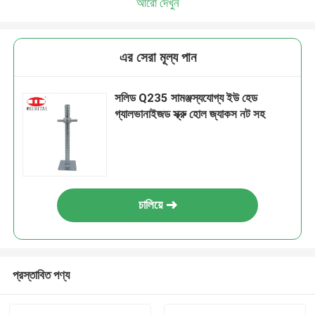
আরো দেখুন
এর সেরা মূল্য পান
সলিড Q235 সামঞ্জস্যযোগ্য ইউ হেড
গ্যালভানাইজড স্ক্রু হোল জ্যাকস নট সহ
চালিয়ে
প্রস্তাবিত পণ্য