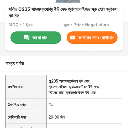
সলিড Q235 সামঞ্জস্যযোগ্য ইউ হেড গ্যালভানাইজড স্ক্রু হোল জ্যাকস
নট সহ
MOQ：1 টুকরা
মূল্য：Price Negotiation
ভালো দাম
আমাদের সাথে যোগাযোগ
করুন
পণ্যের বর্ণনা
q235 অ্যাডজাস্টেবল ইউ হেড
,
লক্ষণীয় করা:
গ্যালভানাইজড অ্যাডজাস্টেবল ইউ হেড
,
স্টিলের ভারা অ্যাডজাস্টেবল ইউ হেড
উৎপত্তি স্থল
চীন
ডেলিভারি সময়
20-30 দিন