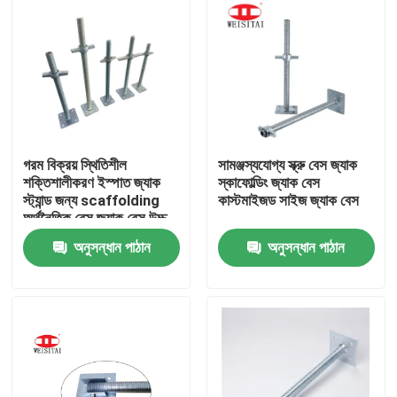
গরম বিক্রয় স্থিতিশীল
সামঞ্জস্যযোগ্য স্ক্রু বেস জ্যাক
শক্তিশালীকরণ ইস্পাত জ্যাক
স্কাফোল্ডিং জ্যাক বেস
স্ট্যান্ড জন্য scaffolding
কাস্টমাইজড সাইজ জ্যাক বেস
অর্থনৈতিক বেস জ্যাক বেস উচ্চ
সিঁড়ি scaffolding অংশ
অনুসন্ধান পাঠান
অনুসন্ধান পাঠান
বাড়ি
পণ্য
আমাদের সম্পর্কে