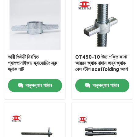
ভারী ডিউটি ​​নিয়মিত
QT450-10 উচ্চ শক্তি কাস্ট
গ্যালভানাইজড স্ক্যাফোল্ডিং স্ক্রু
আয়রন জ্যাক বাদাম জন্য জ্যাক
জ্যাক নাট
বেস স্টীল scaffolding অংশ
অনুসন্ধান পাঠান
অনুসন্ধান পাঠান
বাড়ি
পণ্য
আমাদের সম্পর্কে