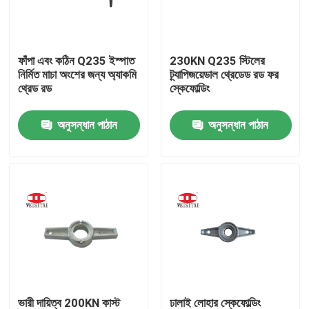
কারখানা ভ্রমণ
ফাঁপা এবং কঠিন Q235 ইস্পাত
230KN Q235 স্টিলের
নির্মিত মাচা অংশের জন্য অ্যাকমি
ট্র্যাপিজয়েডাল থ্রেডেড রড ফর
মান নিয়ন্ত্রণ
থ্রেড রড
স্কেফোল্ডিং
অনুসন্ধান পাঠান
অনুসন্ধান পাঠান
যোগাযোগ করুন
খবর
মামলা
ইস্পাত ভারা পার্টস
ফ্রেম ভারা পার্টস
ভারী দায়িত্ব 200KN কাস্ট
ঢালাই লোহার স্কেফোল্ডিং