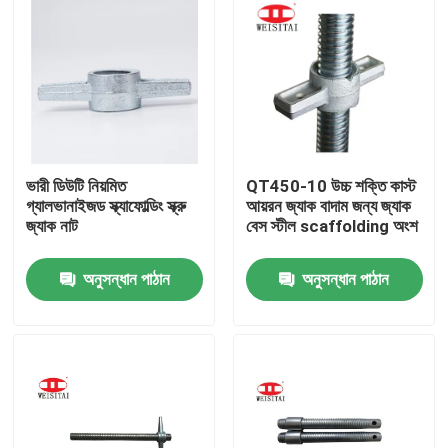
ভারী ডিউটি ​​নিয়মিত
QT450-10 উচ্চ শক্তি কাস্ট
গ্যালভানাইজড স্ক্যাফোল্ডিং স্ক্রু
আয়রন জ্যাক বাদাম জন্য জ্যাক
জ্যাক নাট
বেস স্টীল scaffolding অংশ
অনুসন্ধান পাঠান
অনুসন্ধান পাঠান
বাড়ি
পণ্য
আমাদের সম্পর্কে