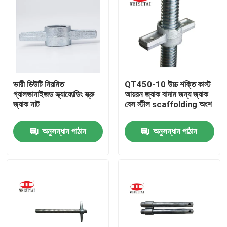
ভারী ডিউটি ​​নিয়মিত
QT450-10 উচ্চ শক্তি কাস্ট
গ্যালভানাইজড স্ক্যাফোল্ডিং স্ক্রু
আয়রন জ্যাক বাদাম জন্য জ্যাক
জ্যাক নাট
বেস স্টীল scaffolding অংশ
অনুসন্ধান পাঠান
অনুসন্ধান পাঠান
বাড়ি
পণ্য
আমাদের সম্পর্কে