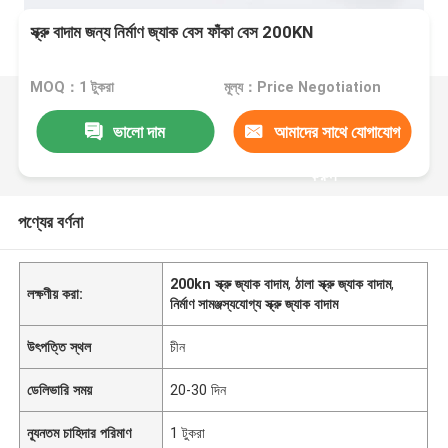
স্ক্রু বাদাম জন্য নির্মাণ জ্যাক বেস ফাঁকা বেস 200KN
MOQ：1 টুকরা
মূল্য：Price Negotiation
ভালো দাম
আমাদের সাথে যোগাযোগ
করুন
পণ্যের বর্ণনা
200kn স্ক্রু জ্যাক বাদাম
,
ঠালা স্ক্রু জ্যাক বাদাম
,
লক্ষণীয় করা:
নির্মাণ সামঞ্জস্যযোগ্য স্ক্রু জ্যাক বাদাম
উৎপত্তি স্থল
চীন
ডেলিভারি সময়
20-30 দিন
ন্যূনতম চাহিদার পরিমাণ
1 টুকরা