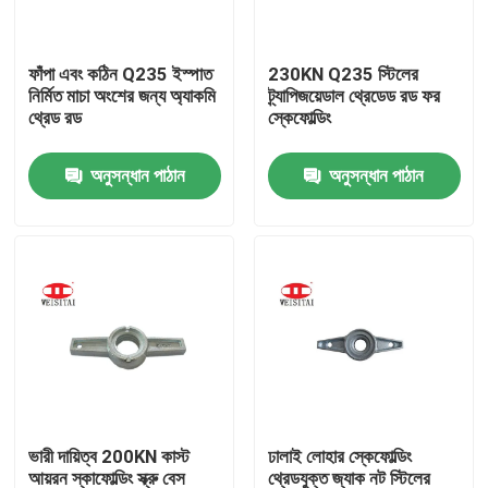
কারখানা ভ্রমণ
ফাঁপা এবং কঠিন Q235 ইস্পাত
230KN Q235 স্টিলের
নির্মিত মাচা অংশের জন্য অ্যাকমি
ট্র্যাপিজয়েডাল থ্রেডেড রড ফর
থ্রেড রড
স্কেফোল্ডিং
মান নিয়ন্ত্রণ
অনুসন্ধান পাঠান
অনুসন্ধান পাঠান
যোগাযোগ করুন
খবর
মামলা
ইস্পাত ভারা পার্টস
ভারী দায়িত্ব 200KN কাস্ট
ঢালাই লোহার স্কেফোল্ডিং
ফ্রেম ভারা পার্টস
আয়রন স্কাফোল্ডিং স্ক্রু বেস
থ্রেডযুক্ত জ্যাক নট স্টিলের