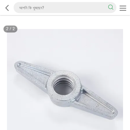
2
/
2