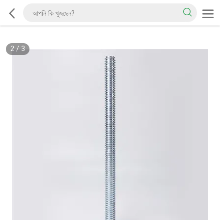
2
/
3