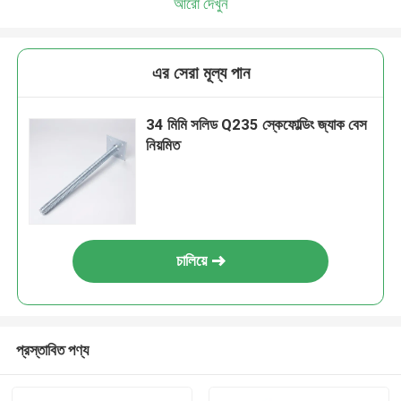
আরো দেখুন
এর সেরা মূল্য পান
34 মিমি সলিড Q235 স্কেফোল্ডিং জ্যাক বেস
নিয়মিত
চালিয়ে
প্রস্তাবিত পণ্য