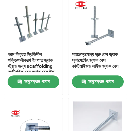
গরম বিক্রয় স্থিতিশীল
সামঞ্জস্যযোগ্য স্ক্রু বেস জ্যাক
শক্তিশালীকরণ ইস্পাত জ্যাক
স্কাফোল্ডিং জ্যাক বেস
স্ট্যান্ড জন্য scaffolding
কাস্টমাইজড সাইজ জ্যাক বেস
অর্থনৈতিক বেস জ্যাক বেস উচ্চ
সিঁড়ি scaffolding অংশ
অনুসন্ধান পাঠান
অনুসন্ধান পাঠান
বাড়ি
পণ্য
আমাদের সম্পর্কে