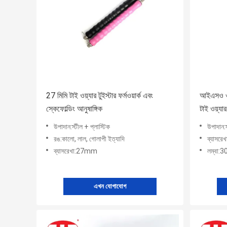
27 মিমি টাই ওয়্যার টুইস্টার ফর্মওয়ার্ক এবং
আইএসও ও
স্কেফোল্ডিং আনুষাঙ্গিক
টাই ওয়্যার
উপাদান:স্টীল + প্লাস্টিক
উপাদান:স
রঙ:কালো, লাল, গোলাপী ইত্যাদি
ব্যাসর
ব্যাসরেখা:27mm
লম্বা
এখন যোগাযোগ