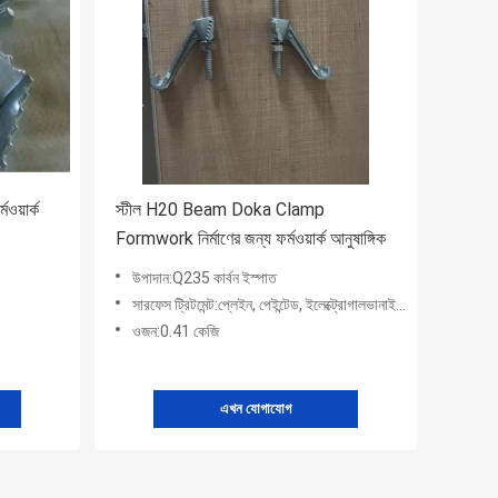
ওয়ার্ক
স্টীল H20 Beam Doka Clamp
Formwork নির্মাণের জন্য ফর্মওয়ার্ক আনুষাঙ্গিক
উপাদান:Q235 কার্বন ইস্পাত
সারফেস ট্রিটমেন্ট:প্লেইন, পেইন্টেড, ইলেক্ট্রোগালভানাইজড, এইচডিজি
ওজন:0.41 কেজি
এখন যোগাযোগ