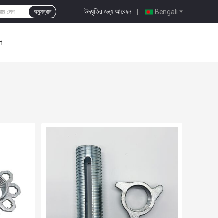
উদ্ধৃতির জন্য আবেদন
|
Bengali
অনুসন্ধান
া