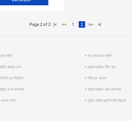
এখন যোগাযোগ
Page 2 of 2
|<
<<
1
2
>>
>|
ারা পার্টস
রিং লক ভারা পার্টস
োোল্ডিং জ্যাক বেস
স্ক্যাফোোল্ডিং ইউ হেড
ার্ক টাই রড সিস্টেম
টাই রড বাদাম
োোল্ডিং চাপা কাপলার
স্ক্যাফোোল্ডিং জাল কাপলার
 ভালভ স্টেম
কুইন সাইজ প্ল্যাটফর্মের বিছানা