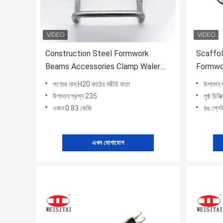
Construction Steel Formwork
Scaffol
Beams Accessories Clamp Waler
Formwo
for Formwork Panel High Strength
Steel G
পণ্যের নাম:H20 কাঠের মরীচি বাতা
উপাদান:
Reusable
Concret
উপাদান:প্রশ্ন 235
পৃষ্ঠ চিক
ওজন:0.83 কেজি
রঙ:প্লেই
এখন যোগাযোগ