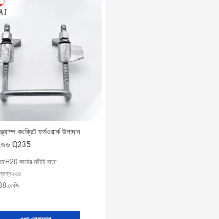
্ল্যাম্প কংক্রিট ফর্মওয়ার্ক উপাদান
নাইজড Q235
নাম:H20 কাঠের মরীচি বাতা
প্রশ্ন২৩৫
88 কেজি