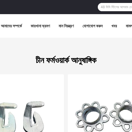
আমাদের সম্পর্কে
কারখানা ভ্রমণ
মান নিয়ন্ত্রণ
যোগাযোগ করুন
খবর
মামল
চীন ফর্মওয়ার্ক আনুষাঙ্গিক