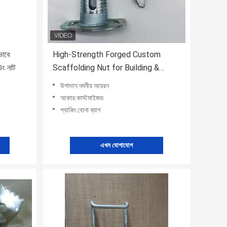
ভাবে
High-Strength Forged Custom
িং নাট
Scaffolding Nut for Building &
Scaffolding Systems
উপাদান:নমনীয় আয়রন
আকার:কাস্টমাইজড
প্যাকিং:বোনা ব্যাগ
এখন যোগাযোগ