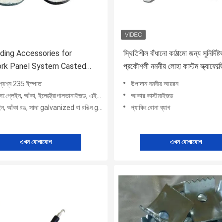
ding Accessories for
স্থিতিশীল বাঁধানো কাঠামো জন্য সুনির্দিষ্ট
rk Panel System Casted
প্রকৌশলী নমনীয় লোহা কাস্টম স্ক্যাফোল্ড
 Clip High Strength Q235
প্রশ্ন 235 ইস্পাত
উপাদান:নমনীয় আয়রন
e Construction
িত্সা:প্লেইন, আঁকা, ইলেক্ট্রোগালভানাইজড, এইচডিজি
আকার:কাস্টমাইজড
ন, আঁকা রঙ, সাদা galvanized বা রঙিন galvanized
প্যাকিং:বোনা ব্যাগ
এখন যোগাযোগ
এখন যোগাযোগ