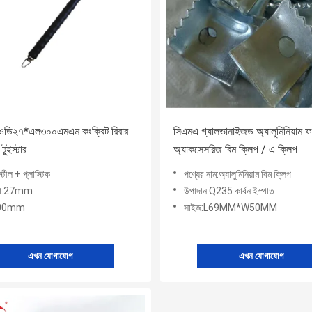
ডি২৭*এল৩০০এমএম কংক্রিট রিবার
সিএমএ গ্যালভানাইজড অ্যালুমিনিয়াম ফর্ম
 টুইস্টার
অ্যাকসেসরিজ বিম ক্লিপ / এ ক্লিপ
্টীল + প্লাস্টিক
পণ্যের নাম:অ্যালুমিনিয়াম বিম ক্লিপ
েখা:27mm
উপাদান:Q235 কার্বন ইস্পাত
:300mm
সাইজ:L69MM*W50MM
এখন যোগাযোগ
এখন যোগাযোগ